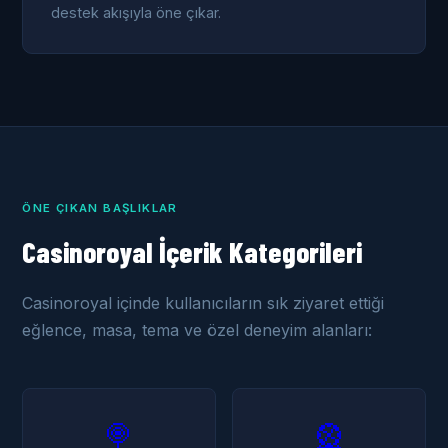
destek akışıyla öne çıkar.
ÖNE ÇIKAN BAŞLIKLAR
Casinoroyal İçerik Kategorileri
Casinoroyal içinde kullanıcıların sık ziyaret ettiği
eğlence, masa, tema ve özel deneyim alanları:
🍭
🎡