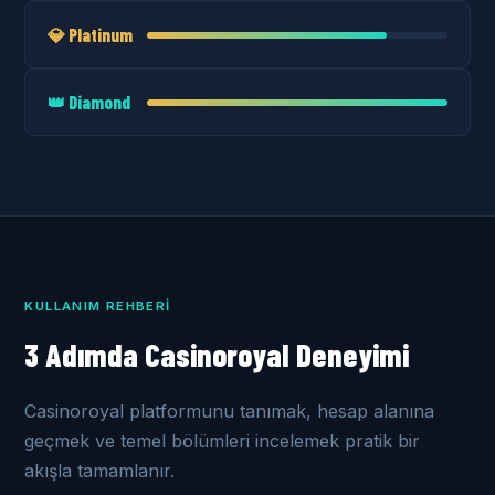
💎 Platinum
👑 Diamond
KULLANIM REHBERI
3 Adımda Casinoroyal Deneyimi
Casinoroyal platformunu tanımak, hesap alanına
geçmek ve temel bölümleri incelemek pratik bir
akışla tamamlanır.