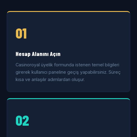
01
Hesap Alanını Açın
Casinoroyal üyelik formunda istenen temel bilgileri
girerek kullanıcı paneline geçiş yapabilirsiniz. Süreç
kısa ve anlaşılır adımlardan oluşur.
02