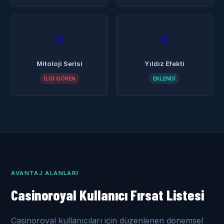
⚡
⭐
Mitoloji Serisi
Yıldız Efekti
İLGİ GÖREN
EKLENDİ
AVANTAJ ALANLARI
Casinoroyal Kullanıcı Fırsat Listesi
Casinoroyal kullanıcıları için düzenlenen dönemsel