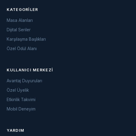
KATEGORILER
Masa Alanları
Dijital Seriler
Karşılaşma Başlıkları
Özel Ödül Alanı
KULLANICI MERKEZI
Avantaj Duyuruları
Özel Üyelik
Etkinlik Takvimi
Mobil Deneyim
YARDIM