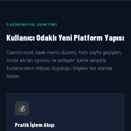
CASINOROYAL DENEYIMI
Kullanıcı Odaklı Yeni Platform Yapısı
Casinoroyal; sade menü düzeni, hızlı sayfa geçişleri,
mobil ekran uyumu ve anlaşılır içerik akışıyla
kullanıcıların ihtiyaç duyduğu bilgileri tek alanda
toplar.
💰
Pratik İşlem Akışı