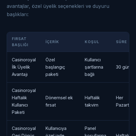
avantajlar, özel üyelik seçenekleri ve duyuru
başlıkları:
FIRSAT
İÇERIK
KOŞUL
SÜRE
BAŞLIĞI
Casinoroyal
Özel
Kullanıcı
İlk Üyelik
başlangıç
şartlarına
30 gün
Avantajı
paketi
bağlı
Casinoroyal
Haftalık
Dönemsel ek
Haftalık
Her
Kullanıcı
fırsat
takvim
Pazartesi
Paketi
Casinoroyal
Kullanıcıya
Panel
Geri Dönüş
özel iade
koşullarına
Haftalık