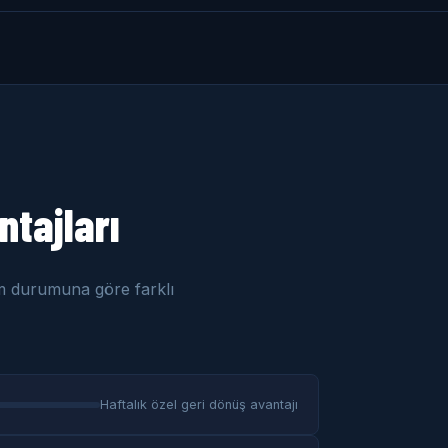
ntajları
lım durumuna göre farklı
Haftalık özel geri dönüş avantajı