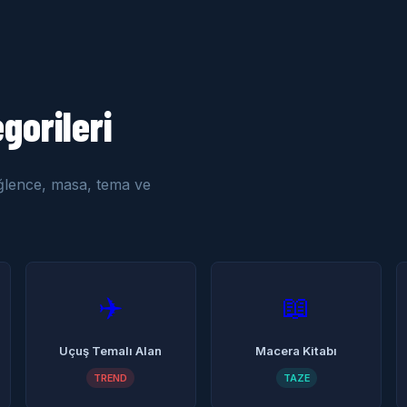
gorileri
 eğlence, masa, tema ve
✈️
📖
Uçuş Temalı Alan
Macera Kitabı
TREND
TAZE