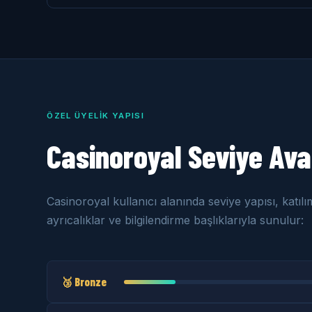
ÖZEL ÜYELIK YAPISI
Casinoroyal Seviye Ava
Casinoroyal kullanıcı alanında seviye yapısı, katı
ayrıcalıklar ve bilgilendirme başlıklarıyla sunulur:
🥉 Bronze