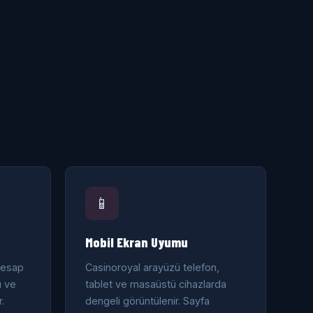
📱
Mobil Ekran Uyumu
hesap
Casinoroyal arayüzü telefon,
ı ve
tablet ve masaüstü cihazlarda
r.
dengeli görüntülenir. Sayfa