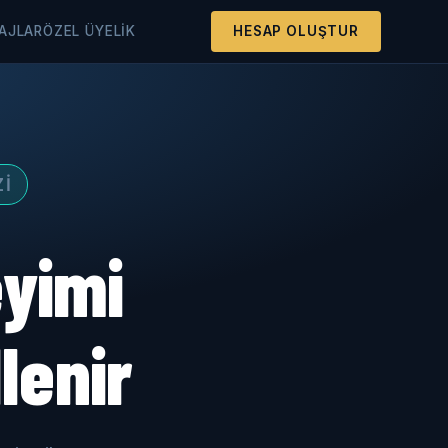
AJLAR
ÖZEL ÜYELIK
HESAP OLUŞTUR
ZI
eyimi
lenir