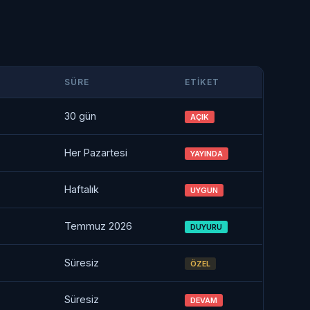
SÜRE
ETIKET
30 gün
AÇIK
Her Pazartesi
YAYINDA
Haftalık
UYGUN
Temmuz 2026
DUYURU
Süresiz
ÖZEL
Süresiz
DEVAM