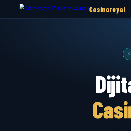
Casinoroyal
⚡
Diji
Casi