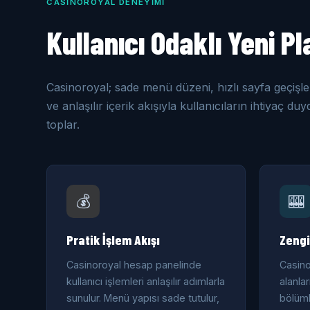
CASINOROYAL DENEYIMI
Kullanıcı Odaklı Yeni P
Casinoroyal; sade menü düzeni, hızlı sayfa geçişl
ve anlaşılır içerik akışıyla kullanıcıların ihtiyaç du
toplar.
💰
🎰
Pratik İşlem Akışı
Zengi
Casinoroyal hesap panelinde
Casinor
kullanıcı işlemleri anlaşılır adımlarla
alanlar
sunulur. Menü yapısı sade tutulur,
bölümle