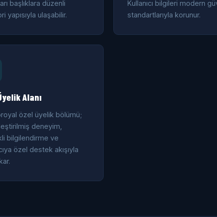
arı başlıklara düzenli
Kullanıcı bilgileri modern gü
i yapısıyla ulaşabilir.
standartlarıyla korunur.
Üyelik Alanı
royal özel üyelik bölümü;
lleştirilmiş deneyim,
kli bilgilendirme ve
ıcıya özel destek akışıyla
kar.