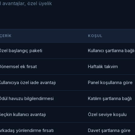
 avantajlar, özel üyelik
İÇERIK
KOŞUL
Özel başlangıç paketi
Kullanıcı şartlarına bağlı
Dönemsel ek fırsat
Haftalık takvim
Kullanıcıya özel iade avantajı
Panel koşullarına göre
Ödül havuzu bilgilendirmesi
Katılım şartlarına bağlı
Seçkin kullanıcı avantajı
Özel seviye koşulu
Arkadaş yönlendirme fırsatı
Davet şartlarına göre