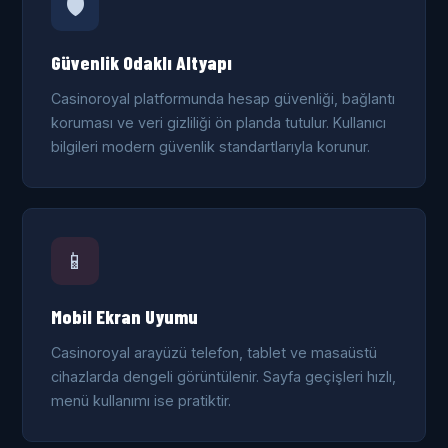
🛡️
Güvenlik Odaklı Altyapı
Casinoroyal platformunda hesap güvenliği, bağlantı
koruması ve veri gizliliği ön planda tutulur. Kullanıcı
bilgileri modern güvenlik standartlarıyla korunur.
📱
Mobil Ekran Uyumu
Casinoroyal arayüzü telefon, tablet ve masaüstü
cihazlarda dengeli görüntülenir. Sayfa geçişleri hızlı,
menü kullanımı ise pratiktir.