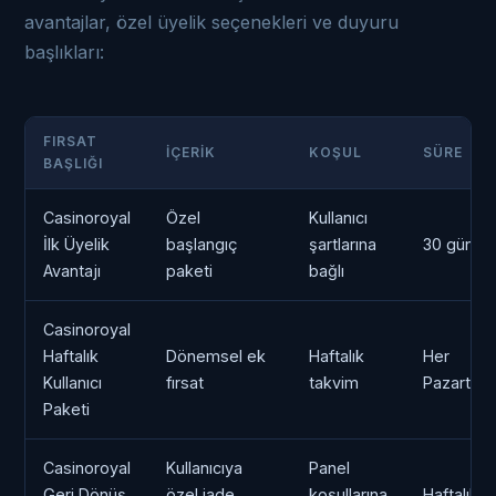
avantajlar, özel üyelik seçenekleri ve duyuru
başlıkları:
FIRSAT
İÇERIK
KOŞUL
SÜRE
BAŞLIĞI
Casinoroyal
Özel
Kullanıcı
İlk Üyelik
başlangıç
şartlarına
30 gün
Avantajı
paketi
bağlı
Casinoroyal
Haftalık
Dönemsel ek
Haftalık
Her
Kullanıcı
fırsat
takvim
Pazartesi
Paketi
Casinoroyal
Kullanıcıya
Panel
Geri Dönüş
özel iade
koşullarına
Haftalık