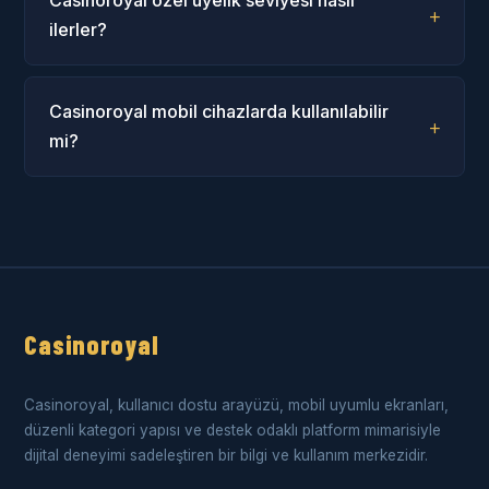
Casinoroyal özel üyelik seviyesi nasıl
ilerler?
Casinoroyal mobil cihazlarda kullanılabilir
mi?
Casinoroyal
Casinoroyal, kullanıcı dostu arayüzü, mobil uyumlu ekranları,
düzenli kategori yapısı ve destek odaklı platform mimarisiyle
dijital deneyimi sadeleştiren bir bilgi ve kullanım merkezidir.