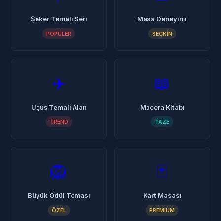
Şeker Temalı Seri
Masa Deneyimi
POPÜLER
SEÇKİN
✈️
📖
Uçuş Temalı Alan
Macera Kitabı
TREND
TAZE
🦁
🃏
Büyük Ödül Teması
Kart Masası
ÖZEL
PREMIUM