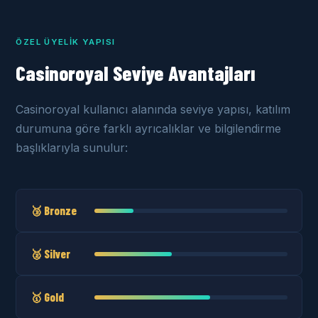
ÖZEL ÜYELIK YAPISI
Casinoroyal Seviye Avantajları
Casinoroyal kullanıcı alanında seviye yapısı, katılım
durumuna göre farklı ayrıcalıklar ve bilgilendirme
başlıklarıyla sunulur:
🥉 Bronze
🥈 Silver
🥇 Gold