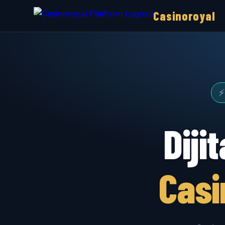
Casinoroyal
⚡
Diji
Casi