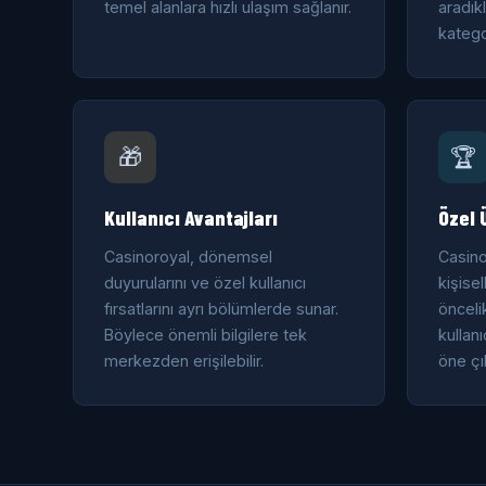
temel alanlara hızlı ulaşım sağlanır.
aradıkl
kategor
🎁
🏆
Kullanıcı Avantajları
Özel 
Casinoroyal, dönemsel
Casino
duyurularını ve özel kullanıcı
kişise
fırsatlarını ayrı bölümlerde sunar.
önceli
Böylece önemli bilgilere tek
kullan
merkezden erişilebilir.
öne çı