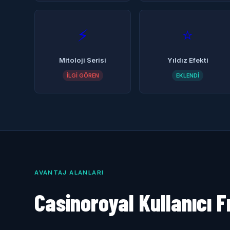
⚡
⭐
Mitoloji Serisi
Yıldız Efekti
İLGİ GÖREN
EKLENDİ
AVANTAJ ALANLARI
Casinoroyal Kullanıcı Fı