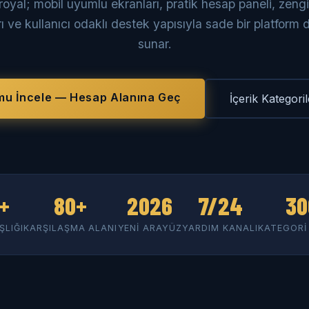
oyal; mobil uyumlu ekranları, pratik hesap paneli, zengi
rı ve kullanıcı odaklı destek yapısıyla sade bir platform
sunar.
mu İncele — Hesap Alanına Geç
İçerik Kategoril
+
80+
2026
7/24
30
ŞLIĞI
KARŞILAŞMA ALANI
YENI ARAYÜZ
YARDIM KANALI
KATEGORI