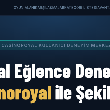
OYUN ALANI
KARŞILAŞMALAR
KATEGORI LISTESI
AVANT
 CASINOROYAL KULLANICI DENEYIM MERKE
tal Eğlence Den
noroyal
ile Şekil