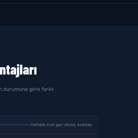
ntajları
lım durumuna göre farklı
Haftalık özel geri dönüş avantajı