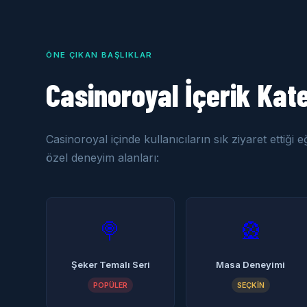
ÖNE ÇIKAN BAŞLIKLAR
Casinoroyal İçerik Kate
Casinoroyal içinde kullanıcıların sık ziyaret ettiği
özel deneyim alanları:
🍭
🎡
Şeker Temalı Seri
Masa Deneyimi
POPÜLER
SEÇKİN