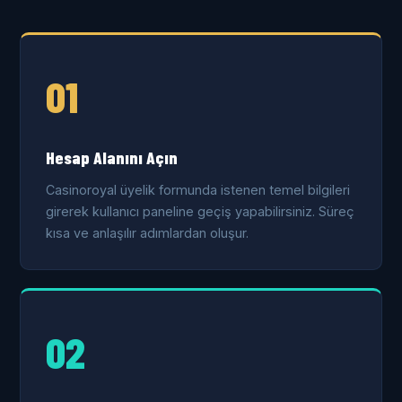
01
Hesap Alanını Açın
Casinoroyal üyelik formunda istenen temel bilgileri
girerek kullanıcı paneline geçiş yapabilirsiniz. Süreç
kısa ve anlaşılır adımlardan oluşur.
02