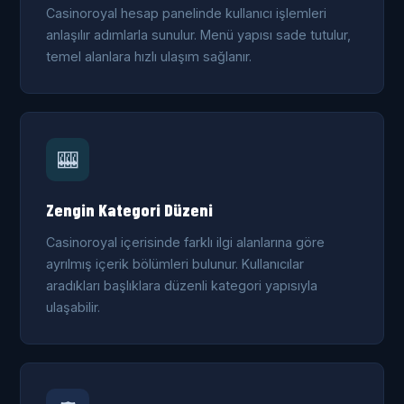
Casinoroyal hesap panelinde kullanıcı işlemleri
anlaşılır adımlarla sunulur. Menü yapısı sade tutulur,
temel alanlara hızlı ulaşım sağlanır.
🎰
Zengin Kategori Düzeni
Casinoroyal içerisinde farklı ilgi alanlarına göre
ayrılmış içerik bölümleri bulunur. Kullanıcılar
aradıkları başlıklara düzenli kategori yapısıyla
ulaşabilir.