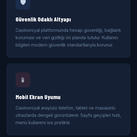
🛡️
Güvenlik Odaklı Altyapı
Casinoroyal platformunda hesap güvenliği, bağlantı
koruması ve veri gizliliği ön planda tutulur. Kullanıcı
bilgileri modern güvenlik standartlarıyla korunur.
📱
Mobil Ekran Uyumu
Casinoroyal arayüzü telefon, tablet ve masaüstü
cihazlarda dengeli görüntülenir. Sayfa geçişleri hızlı,
menü kullanımı ise pratiktir.