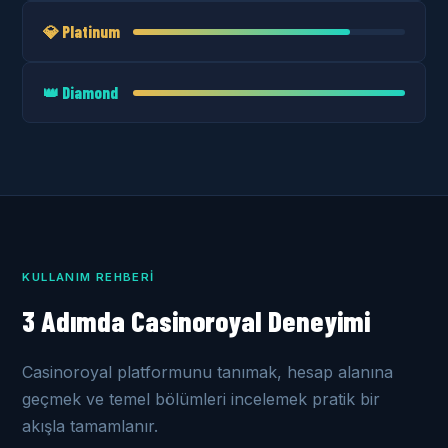
💎 Platinum
👑 Diamond
KULLANIM REHBERI
3 Adımda Casinoroyal Deneyimi
Casinoroyal platformunu tanımak, hesap alanına
geçmek ve temel bölümleri incelemek pratik bir
akışla tamamlanır.