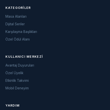
KATEGORILER
Masa Alanları
Dijital Seriler
Karşılaşma Başlıkları
Özel Ödül Alanı
KULLANICI MERKEZI
Avantaj Duyuruları
Özel Üyelik
Etkinlik Takvimi
Mobil Deneyim
YARDIM