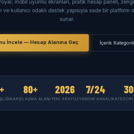
oyal; mobil uyumlu ekranları, pratik hesap paneli, zengi
rı ve kullanıcı odaklı destek yapısıyla sade bir platform
sunar.
mu İncele — Hesap Alanına Geç
İçerik Kategoril
+
80+
2026
7/24
30
ŞLIĞI
KARŞILAŞMA ALANI
YENI ARAYÜZ
YARDIM KANALI
KATEGORI