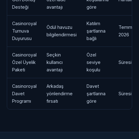
Desteği
avantajı
göre
Casinoroyal
Katılım
Ödül havuzu
Temmuz
Turnuva
şartlarına
bilgilendirmesi
2026
Duyurusu
bağlı
Casinoroyal
Seçkin
Özel
Özel Üyelik
kullanıcı
seviye
Süresiz
Paketi
avantajı
koşulu
Casinoroyal
Arkadaş
Davet
Davet
yönlendirme
şartlarına
Süresiz
Programı
fırsatı
göre