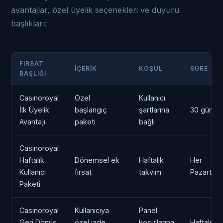
avantajlar, özel üyelik seçenekleri ve duyuru
başlıkları:
FIRSAT
İÇERIK
KOŞUL
SÜRE
BAŞLIĞI
Casinoroyal
Özel
Kullanıcı
İlk Üyelik
başlangıç
şartlarına
30 gün
Avantajı
paketi
bağlı
Casinoroyal
Haftalık
Dönemsel ek
Haftalık
Her
Kullanıcı
fırsat
takvim
Pazartesi
Paketi
Casinoroyal
Kullanıcıya
Panel
Geri Dönüş
özel iade
koşullarına
Haftalık