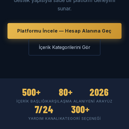
destek yapısıyla sade bir platform deneyimi
sunar.
Platformu İncele — Hesap Alanına Geç
İçerik Kategorilerini Gör
500+
80+
2026
İÇERIK BAŞLIĞI
KARŞILAŞMA ALANI
YENI ARAYÜZ
7/24
300+
YARDIM KANALI
KATEGORI SEÇENEĞI