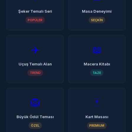
Şeker Temalı Seri
Masa Deneyimi
POPÜLER
SEÇKİN
✈️
📖
Uçuş Temalı Alan
Macera Kitabı
TREND
TAZE
🦁
🃏
Büyük Ödül Teması
Kart Masası
ÖZEL
PREMIUM