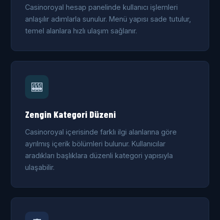
Casinoroyal hesap panelinde kullanıcı işlemleri
anlaşılır adımlarla sunulur. Menü yapısı sade tutulur,
temel alanlara hızlı ulaşım sağlanır.
🎰
Zengin Kategori Düzeni
Casinoroyal içerisinde farklı ilgi alanlarına göre
ayrılmış içerik bölümleri bulunur. Kullanıcılar
aradıkları başlıklara düzenli kategori yapısıyla
ulaşabilir.