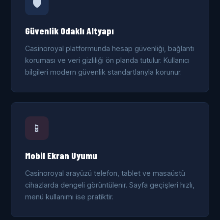
🛡️
Güvenlik Odaklı Altyapı
Casinoroyal platformunda hesap güvenliği, bağlantı
koruması ve veri gizliliği ön planda tutulur. Kullanıcı
bilgileri modern güvenlik standartlarıyla korunur.
📱
Mobil Ekran Uyumu
Casinoroyal arayüzü telefon, tablet ve masaüstü
cihazlarda dengeli görüntülenir. Sayfa geçişleri hızlı,
menü kullanımı ise pratiktir.