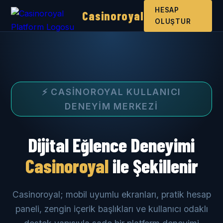
HESAP
Casinoroyal
OLUŞTUR
⚡ CASINOROYAL KULLANICI
DENEYIM MERKEZI
Dijital Eğlence Deneyimi
Casinoroyal
ile Şekillenir
Casinoroyal; mobil uyumlu ekranları, pratik hesap
paneli, zengin içerik başlıkları ve kullanıcı odaklı