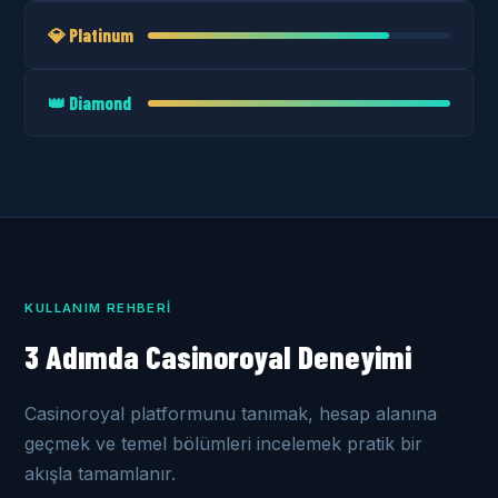
💎 Platinum
👑 Diamond
KULLANIM REHBERI
3 Adımda Casinoroyal Deneyimi
Casinoroyal platformunu tanımak, hesap alanına
geçmek ve temel bölümleri incelemek pratik bir
akışla tamamlanır.