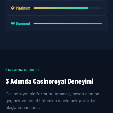
💎 Platinum
👑 Diamond
KULLANIM REHBERI
3 Adımda Casinoroyal Deneyimi
Casinoroyal platformunu tanımak, hesap alanına
geçmek ve temel bölümleri incelemek pratik bir
akışla tamamlanır.