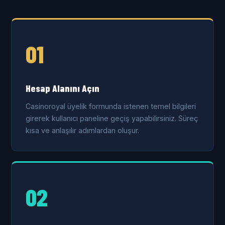
01
Hesap Alanını Açın
Casinoroyal üyelik formunda istenen temel bilgileri
girerek kullanıcı paneline geçiş yapabilirsiniz. Süreç
kısa ve anlaşılır adımlardan oluşur.
02