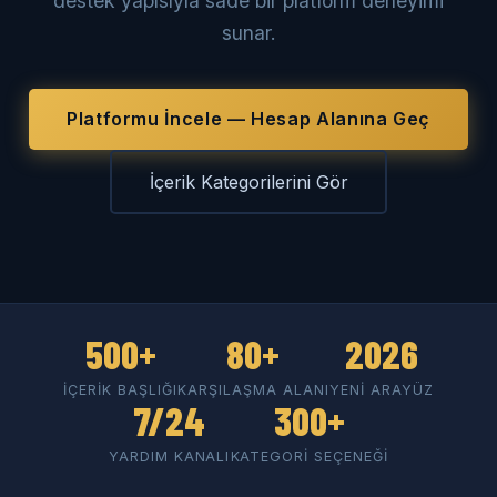
destek yapısıyla sade bir platform deneyimi
sunar.
Platformu İncele — Hesap Alanına Geç
İçerik Kategorilerini Gör
500+
80+
2026
İÇERIK BAŞLIĞI
KARŞILAŞMA ALANI
YENI ARAYÜZ
7/24
300+
YARDIM KANALI
KATEGORI SEÇENEĞI