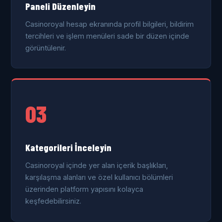
Paneli Düzenleyin
Casinoroyal hesap ekranında profil bilgileri, bildirim
tercihleri ve işlem menüleri sade bir düzen içinde
görüntülenir.
03
Kategorileri İnceleyin
Casinoroyal içinde yer alan içerik başlıkları,
karşılaşma alanları ve özel kullanıcı bölümleri
üzerinden platform yapısını kolayca
keşfedebilirsiniz.