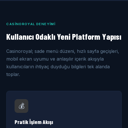
CASINOROYAL DENEYIMI
Kullanıcı Odaklı Yeni Platform Yapısı
Casinoroyal; sade menü düzeni, hızlı sayfa geçişleri,
mobil ekran uyumu ve anlaşılır içerik akışıyla
kullanıcıların ihtiyaç duyduğu bilgileri tek alanda
toplar.
💰
Pratik İşlem Akışı