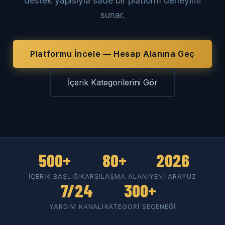
destek yapısıyla sade bir platform deneyimi
sunar.
Platformu İncele — Hesap Alanına Geç
İçerik Kategorilerini Gör
500+
80+
2026
İÇERIK BAŞLIĞI
KARŞILAŞMA ALANI
YENI ARAYÜZ
7/24
300+
YARDIM KANALI
KATEGORI SEÇENEĞI