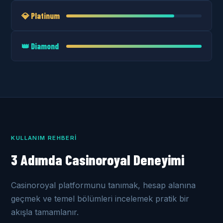
💎 Platinum
👑 Diamond
KULLANIM REHBERI
3 Adımda Casinoroyal Deneyimi
Casinoroyal platformunu tanımak, hesap alanına
geçmek ve temel bölümleri incelemek pratik bir
akışla tamamlanır.