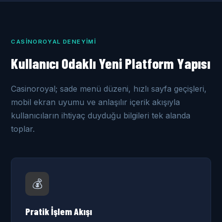
CASINOROYAL DENEYIMI
Kullanıcı Odaklı Yeni Platform Yapısı
Casinoroyal; sade menü düzeni, hızlı sayfa geçişleri,
mobil ekran uyumu ve anlaşılır içerik akışıyla
kullanıcıların ihtiyaç duyduğu bilgileri tek alanda
toplar.
💰
Pratik İşlem Akışı