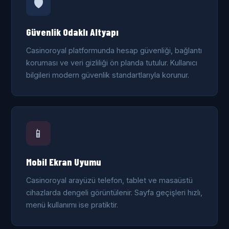
🛡️
Güvenlik Odaklı Altyapı
Casinoroyal platformunda hesap güvenliği, bağlantı
koruması ve veri gizliliği ön planda tutulur. Kullanıcı
bilgileri modern güvenlik standartlarıyla korunur.
📱
Mobil Ekran Uyumu
Casinoroyal arayüzü telefon, tablet ve masaüstü
cihazlarda dengeli görüntülenir. Sayfa geçişleri hızlı,
menü kullanımı ise pratiktir.