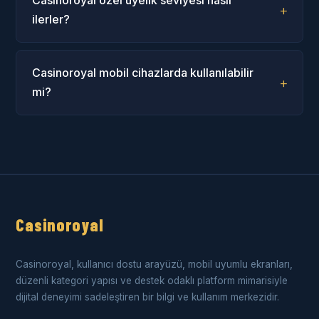
Casinoroyal özel üyelik seviyesi nasıl
ilerler?
Casinoroyal mobil cihazlarda kullanılabilir
mi?
Casinoroyal
Casinoroyal, kullanıcı dostu arayüzü, mobil uyumlu ekranları,
düzenli kategori yapısı ve destek odaklı platform mimarisiyle
dijital deneyimi sadeleştiren bir bilgi ve kullanım merkezidir.