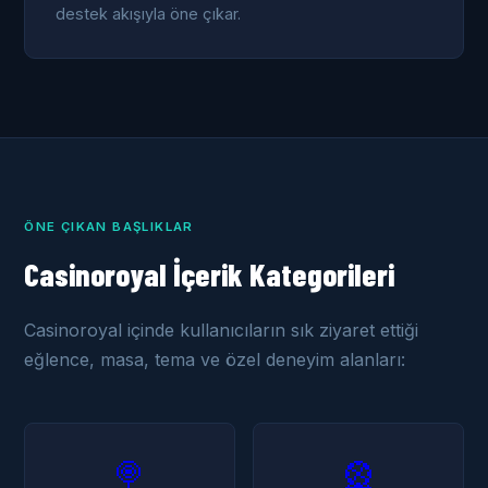
destek akışıyla öne çıkar.
ÖNE ÇIKAN BAŞLIKLAR
Casinoroyal İçerik Kategorileri
Casinoroyal içinde kullanıcıların sık ziyaret ettiği
eğlence, masa, tema ve özel deneyim alanları:
🍭
🎡