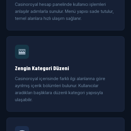
Casinoroyal hesap panelinde kullanıcı işlemleri
anlaşılır adımlarla sunulur. Menü yapısı sade tutulur,
temel alanlara hızlı ulaşım sağlanır.
🎰
Zengin Kategori Düzeni
Casinoroyal içerisinde farklı ilgi alanlarına göre
ayrılmış içerik bölümleri bulunur. Kullanıcılar
aradıkları başlıklara düzenli kategori yapısıyla
ulaşabilir.