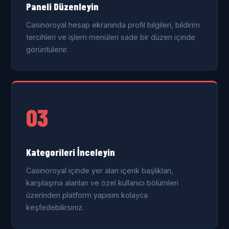
Paneli Düzenleyin
Casinoroyal hesap ekranında profil bilgileri, bildirim
tercihleri ve işlem menüleri sade bir düzen içinde
görüntülenir.
03
Kategorileri İnceleyin
Casinoroyal içinde yer alan içerik başlıkları,
karşılaşma alanları ve özel kullanıcı bölümleri
üzerinden platform yapısını kolayca
keşfedebilirsiniz.