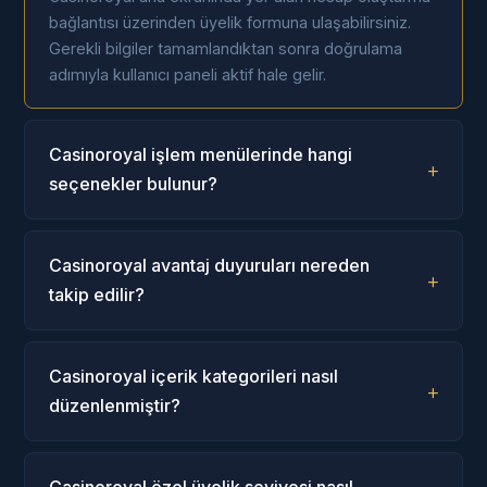
bağlantısı üzerinden üyelik formuna ulaşabilirsiniz.
Gerekli bilgiler tamamlandıktan sonra doğrulama
adımıyla kullanıcı paneli aktif hale gelir.
Casinoroyal işlem menülerinde hangi
seçenekler bulunur?
Casinoroyal avantaj duyuruları nereden
takip edilir?
Casinoroyal içerik kategorileri nasıl
düzenlenmiştir?