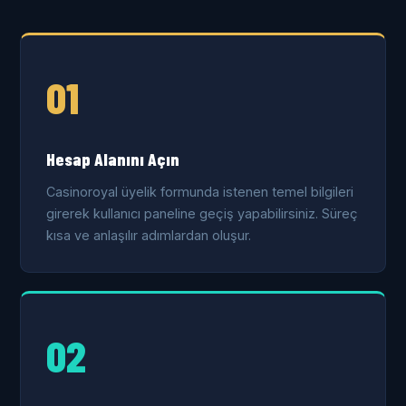
01
Hesap Alanını Açın
Casinoroyal üyelik formunda istenen temel bilgileri
girerek kullanıcı paneline geçiş yapabilirsiniz. Süreç
kısa ve anlaşılır adımlardan oluşur.
02