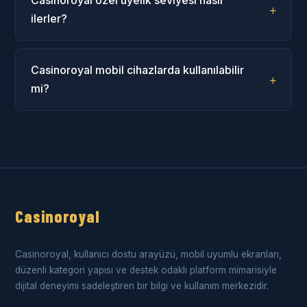
Casinoroyal özel üyelik seviyesi nasıl
ilerler?
Casinoroyal mobil cihazlarda kullanılabilir
mi?
Casinoroyal
Casinoroyal, kullanıcı dostu arayüzü, mobil uyumlu ekranları,
düzenli kategori yapısı ve destek odaklı platform mimarisiyle
dijital deneyimi sadeleştiren bir bilgi ve kullanım merkezidir.