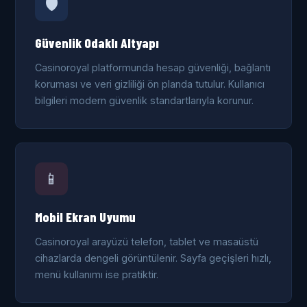
🛡️
Güvenlik Odaklı Altyapı
Casinoroyal platformunda hesap güvenliği, bağlantı
koruması ve veri gizliliği ön planda tutulur. Kullanıcı
bilgileri modern güvenlik standartlarıyla korunur.
📱
Mobil Ekran Uyumu
Casinoroyal arayüzü telefon, tablet ve masaüstü
cihazlarda dengeli görüntülenir. Sayfa geçişleri hızlı,
menü kullanımı ise pratiktir.