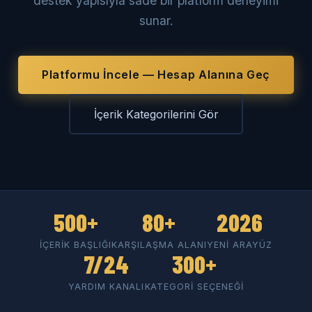
destek yapısıyla sade bir platform deneyimi
sunar.
Platformu İncele — Hesap Alanına Geç
İçerik Kategorilerini Gör
500+
80+
2026
İÇERIK BAŞLIĞI
KARŞILAŞMA ALANI
YENI ARAYÜZ
7/24
300+
YARDIM KANALI
KATEGORI SEÇENEĞI