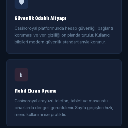
🛡️
Güvenlik Odaklı Altyapı
Casinoroyal platformunda hesap güvenliği, bağlantı
koruması ve veri gizliliği ön planda tutulur. Kullanıcı
bilgileri modern güvenlik standartlarıyla korunur.
📱
Mobil Ekran Uyumu
Casinoroyal arayüzü telefon, tablet ve masaüstü
cihazlarda dengeli görüntülenir. Sayfa geçişleri hızlı,
menü kullanımı ise pratiktir.