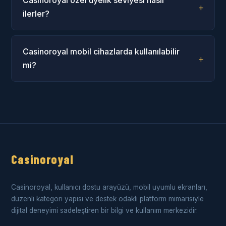
Casinoroyal özel üyelik seviyesi nasıl
ilerler?
Casinoroyal mobil cihazlarda kullanılabilir
mi?
Casinoroyal
Casinoroyal, kullanıcı dostu arayüzü, mobil uyumlu ekranları,
düzenli kategori yapısı ve destek odaklı platform mimarisiyle
dijital deneyimi sadeleştiren bir bilgi ve kullanım merkezidir.