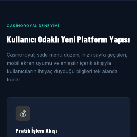
CASINOROYAL DENEYIMI
Kullanıcı Odaklı Yeni Platform Yapısı
Casinoroyal; sade menü düzeni, hızlı sayfa geçişleri,
mobil ekran uyumu ve anlaşılır içerik akışıyla
kullanıcıların ihtiyaç duyduğu bilgileri tek alanda
toplar.
💰
Pratik İşlem Akışı