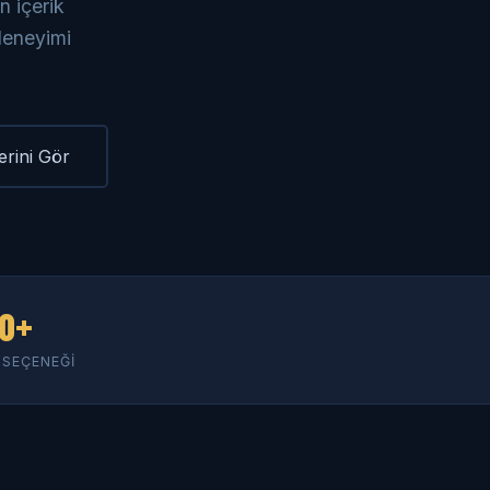
n içerik
 deneyimi
erini Gör
0+
 SEÇENEĞI