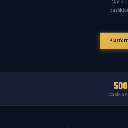
Casinor
başlıkla
Platfor
500
İÇERIK BA