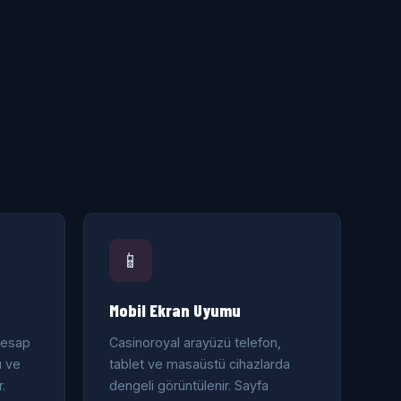
📱
Mobil Ekran Uyumu
hesap
Casinoroyal arayüzü telefon,
ı ve
tablet ve masaüstü cihazlarda
r.
dengeli görüntülenir. Sayfa