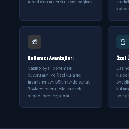
temel alanlara hızlı ulaşım sağlanır.
aradıkl
kategor
🎁
🏆
Kullanıcı Avantajları
Özel 
Casinoroyal, dönemsel
Casino
duyurularını ve özel kullanıcı
kişise
fırsatlarını ayrı bölümlerde sunar.
önceli
Böylece önemli bilgilere tek
kullan
merkezden erişilebilir.
öne çı