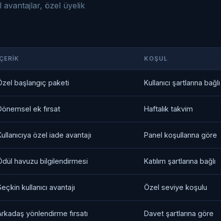
 avantajlar, özel üyelik
İÇERIK
KOŞUL
Özel başlangıç paketi
Kullanıcı şartlarına bağlı
Dönemsel ek fırsat
Haftalık takvim
Kullanıcıya özel iade avantajı
Panel koşullarına göre
Ödül havuzu bilgilendirmesi
Katılım şartlarına bağlı
Seçkin kullanıcı avantajı
Özel seviye koşulu
Arkadaş yönlendirme fırsatı
Davet şartlarına göre