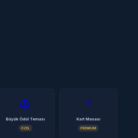
🦁
🃏
Büyük Ödül Teması
Kart Masası
ÖZEL
PREMIUM