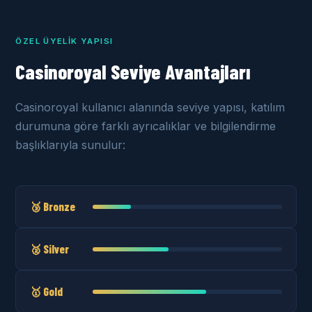
ÖZEL ÜYELIK YAPISI
Casinoroyal Seviye Avantajları
Casinoroyal kullanıcı alanında seviye yapısı, katılım
durumuna göre farklı ayrıcalıklar ve bilgilendirme
başlıklarıyla sunulur:
🥉 Bronze
🥈 Silver
🥇 Gold