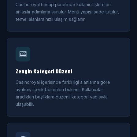
Casinoroyal hesap panelinde kullanıcı işlemleri
anlaşılır adımlarla sunulur. Menü yapısı sade tutulur,
temel alanlara hızlı ulaşım sağlanır.
🎰
Zengin Kategori Düzeni
Casinoroyal içerisinde farklı ilgi alanlarına göre
ayrılmış içerik bölümleri bulunur. Kullanıcılar
aradıkları başlıklara düzenli kategori yapısıyla
ulaşabilir.