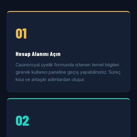
01
Hesap Alanını Açın
Casinoroyal üyelik formunda istenen temel bilgileri
girerek kullanıcı paneline geçiş yapabilirsiniz. Süreç
kısa ve anlaşılır adımlardan oluşur.
02