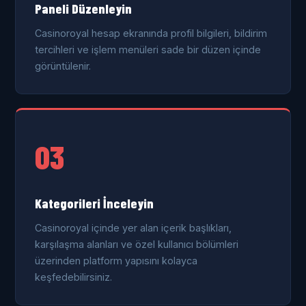
Paneli Düzenleyin
Casinoroyal hesap ekranında profil bilgileri, bildirim
tercihleri ve işlem menüleri sade bir düzen içinde
görüntülenir.
03
Kategorileri İnceleyin
Casinoroyal içinde yer alan içerik başlıkları,
karşılaşma alanları ve özel kullanıcı bölümleri
üzerinden platform yapısını kolayca
keşfedebilirsiniz.