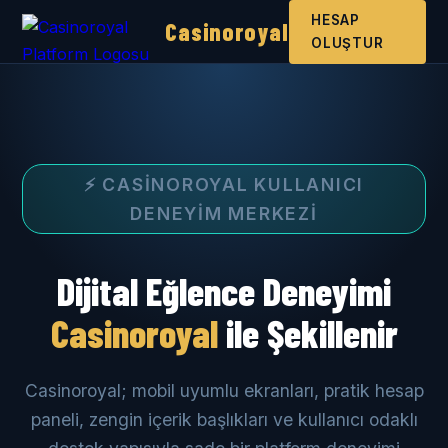
HESAP
Casinoroyal
OLUŞTUR
⚡ CASINOROYAL KULLANICI
DENEYIM MERKEZI
Dijital Eğlence Deneyimi
Casinoroyal
ile Şekillenir
Casinoroyal; mobil uyumlu ekranları, pratik hesap
paneli, zengin içerik başlıkları ve kullanıcı odaklı