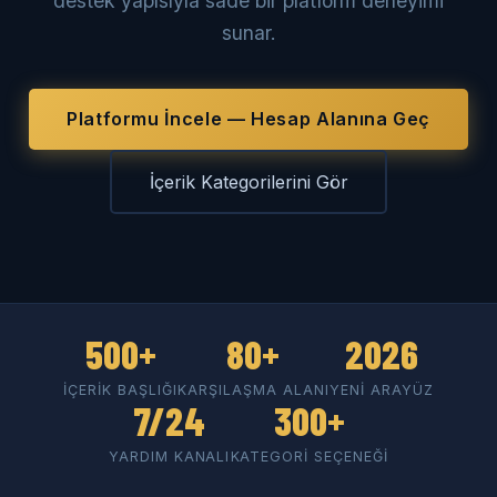
destek yapısıyla sade bir platform deneyimi
sunar.
Platformu İncele — Hesap Alanına Geç
İçerik Kategorilerini Gör
500+
80+
2026
İÇERIK BAŞLIĞI
KARŞILAŞMA ALANI
YENI ARAYÜZ
7/24
300+
YARDIM KANALI
KATEGORI SEÇENEĞI