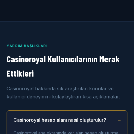
YARDIM BAŞLIKLARI
Casinoroyal Kullanıcılarının Merak
Ettikleri
Casinoroyal hakkında sık araştırılan konular ve
kullanıcı deneyimini kolaylaştıran kısa açıklamalar:
Casinoroyal hesap alanı nasıl oluşturulur?
Casinoroyal ana ekranında yer alan hesap oluşturma