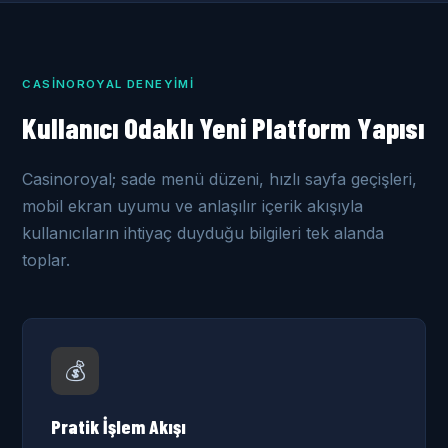
CASINOROYAL DENEYIMI
Kullanıcı Odaklı Yeni Platform Yapısı
Casinoroyal; sade menü düzeni, hızlı sayfa geçişleri,
mobil ekran uyumu ve anlaşılır içerik akışıyla
kullanıcıların ihtiyaç duyduğu bilgileri tek alanda
toplar.
💰
Pratik İşlem Akışı