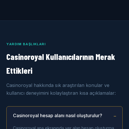
YARDIM BAŞLIKLARI
Casinoroyal Kullanıcılarının Merak
Ettikleri
Casinoroyal hakkında sık araştırılan konular ve
kullanıcı deneyimini kolaylaştıran kısa açıklamalar:
Casinoroyal hesap alanı nasıl oluşturulur?
Casinoroyal ana ekranında yer alan hesap oluşturma