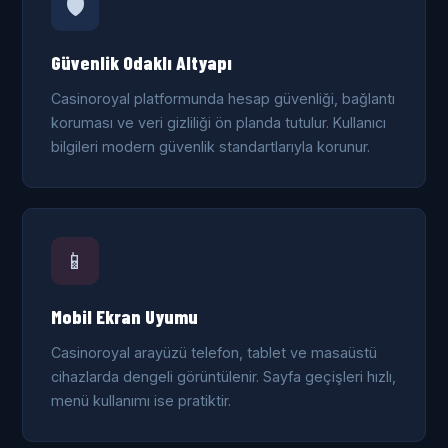
🛡️
Güvenlik Odaklı Altyapı
Casinoroyal platformunda hesap güvenliği, bağlantı
koruması ve veri gizliliği ön planda tutulur. Kullanıcı
bilgileri modern güvenlik standartlarıyla korunur.
📱
Mobil Ekran Uyumu
Casinoroyal arayüzü telefon, tablet ve masaüstü
cihazlarda dengeli görüntülenir. Sayfa geçişleri hızlı,
menü kullanımı ise pratiktir.