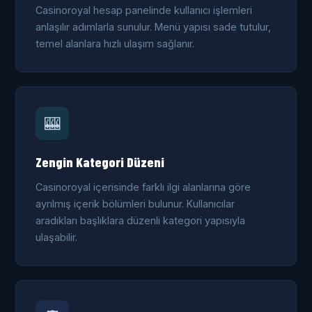
Casinoroyal hesap panelinde kullanıcı işlemleri
anlaşılır adımlarla sunulur. Menü yapısı sade tutulur,
temel alanlara hızlı ulaşım sağlanır.
🎰
Zengin Kategori Düzeni
Casinoroyal içerisinde farklı ilgi alanlarına göre
ayrılmış içerik bölümleri bulunur. Kullanıcılar
aradıkları başlıklara düzenli kategori yapısıyla
ulaşabilir.