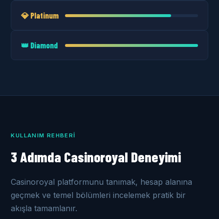
💎 Platinum
👑 Diamond
KULLANIM REHBERI
3 Adımda Casinoroyal Deneyimi
Casinoroyal platformunu tanımak, hesap alanına
geçmek ve temel bölümleri incelemek pratik bir
akışla tamamlanır.