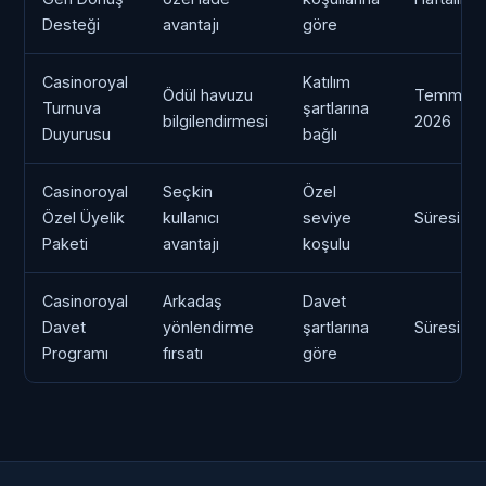
Desteği
avantajı
göre
Casinoroyal
Katılım
Ödül havuzu
Temmuz
Turnuva
şartlarına
bilgilendirmesi
2026
Duyurusu
bağlı
Casinoroyal
Seçkin
Özel
Özel Üyelik
kullanıcı
seviye
Süresiz
Paketi
avantajı
koşulu
Casinoroyal
Arkadaş
Davet
Davet
yönlendirme
şartlarına
Süresiz
Programı
fırsatı
göre