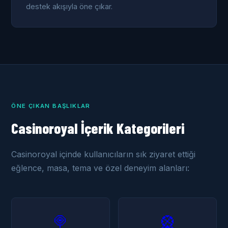
destek akışıyla öne çıkar.
ÖNE ÇIKAN BAŞLIKLAR
Casinoroyal İçerik Kategorileri
Casinoroyal içinde kullanıcıların sık ziyaret ettiği
eğlence, masa, tema ve özel deneyim alanları:
🍭
🎡