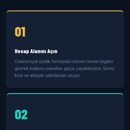
01
Hesap Alanını Açın
Casinoroyal üyelik formunda istenen temel bilgileri
girerek kullanıcı paneline geçiş yapabilirsiniz. Süreç
kısa ve anlaşılır adımlardan oluşur.
02