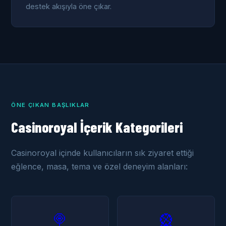
destek akışıyla öne çıkar.
ÖNE ÇIKAN BAŞLIKLAR
Casinoroyal İçerik Kategorileri
Casinoroyal içinde kullanıcıların sık ziyaret ettiği
eğlence, masa, tema ve özel deneyim alanları:
🍭
🎡