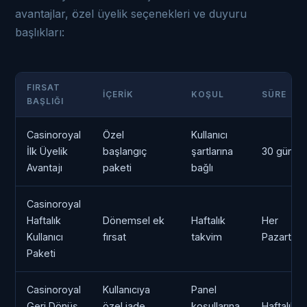
avantajlar, özel üyelik seçenekleri ve duyuru
başlıkları:
FIRSAT
İÇERIK
KOŞUL
SÜRE
BAŞLIĞI
Casinoroyal
Özel
Kullanıcı
İlk Üyelik
başlangıç
şartlarına
30 gün
Avantajı
paketi
bağlı
Casinoroyal
Haftalık
Dönemsel ek
Haftalık
Her
Kullanıcı
fırsat
takvim
Pazartesi
Paketi
Casinoroyal
Kullanıcıya
Panel
Geri Dönüş
özel iade
koşullarına
Haftalık