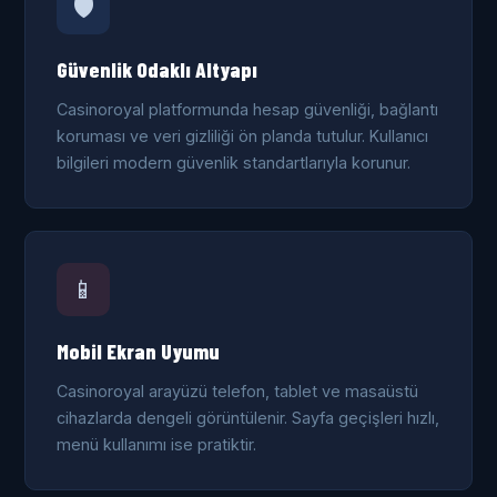
🛡️
Güvenlik Odaklı Altyapı
Casinoroyal platformunda hesap güvenliği, bağlantı
koruması ve veri gizliliği ön planda tutulur. Kullanıcı
bilgileri modern güvenlik standartlarıyla korunur.
📱
Mobil Ekran Uyumu
Casinoroyal arayüzü telefon, tablet ve masaüstü
cihazlarda dengeli görüntülenir. Sayfa geçişleri hızlı,
menü kullanımı ise pratiktir.