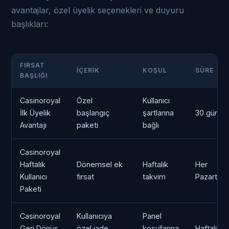
avantajlar, özel üyelik seçenekleri ve duyuru
başlıkları:
FIRSAT
İÇERIK
KOŞUL
SÜRE
BAŞLIĞI
Casinoroyal
Özel
Kullanıcı
İlk Üyelik
başlangıç
şartlarına
30 gün
Avantajı
paketi
bağlı
Casinoroyal
Haftalık
Dönemsel ek
Haftalık
Her
Kullanıcı
fırsat
takvim
Pazartesi
Paketi
Casinoroyal
Kullanıcıya
Panel
Geri Dönüş
özel iade
koşullarına
Haftalık