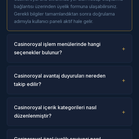
bağlantısı üzerinden üyelik formuna ulaşabilirsiniz.
Gerekli bilgiler tamamlandıktan sonra doğrulama
adımıyla kullanıcı paneli aktif hale gelir.
Casinoroyal işlem menülerinde hangi
seçenekler bulunur?
Casinoroyal avantaj duyuruları nereden
takip edilir?
Casinoroyal içerik kategorileri nasıl
düzenlenmiştir?