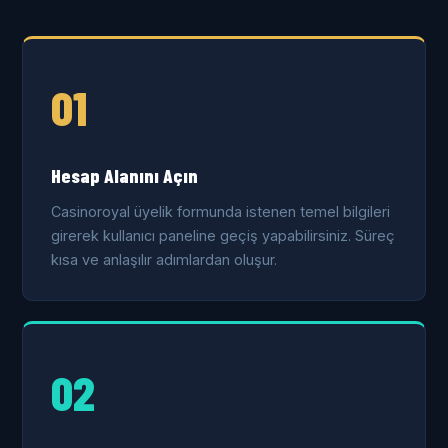
01
Hesap Alanını Açın
Casinoroyal üyelik formunda istenen temel bilgileri
girerek kullanıcı paneline geçiş yapabilirsiniz. Süreç
kısa ve anlaşılır adımlardan oluşur.
02