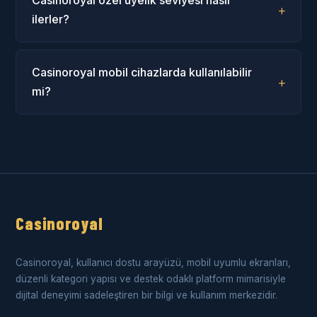
Casinoroyal özel üyelik seviyesi nasıl
ilerler?
Casinoroyal mobil cihazlarda kullanılabilir
mi?
Casinoroyal
Casinoroyal, kullanıcı dostu arayüzü, mobil uyumlu ekranları,
düzenli kategori yapısı ve destek odaklı platform mimarisiyle
dijital deneyimi sadeleştiren bir bilgi ve kullanım merkezidir.