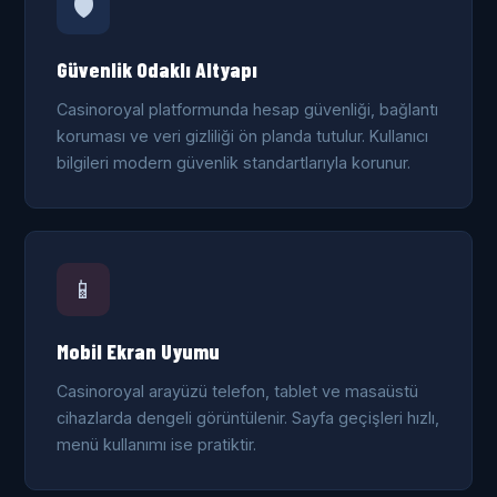
🛡️
Güvenlik Odaklı Altyapı
Casinoroyal platformunda hesap güvenliği, bağlantı
koruması ve veri gizliliği ön planda tutulur. Kullanıcı
bilgileri modern güvenlik standartlarıyla korunur.
📱
Mobil Ekran Uyumu
Casinoroyal arayüzü telefon, tablet ve masaüstü
cihazlarda dengeli görüntülenir. Sayfa geçişleri hızlı,
menü kullanımı ise pratiktir.