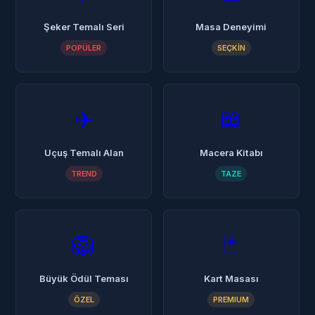
Şeker Temalı Seri
Masa Deneyimi
POPÜLER
SEÇKİN
✈️
📖
Uçuş Temalı Alan
Macera Kitabı
TREND
TAZE
🦁
🃏
Büyük Ödül Teması
Kart Masası
ÖZEL
PREMIUM