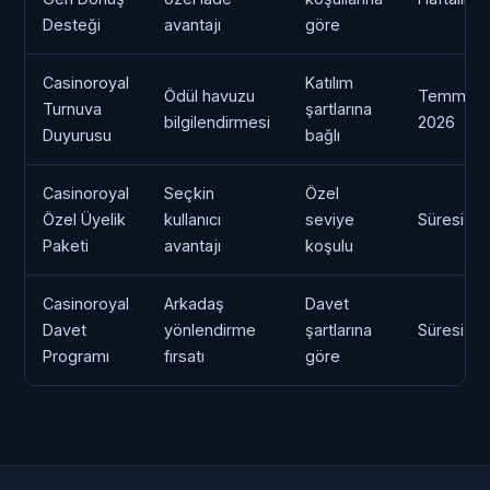
Desteği
avantajı
göre
Casinoroyal
Katılım
Ödül havuzu
Temmuz
Turnuva
şartlarına
bilgilendirmesi
2026
Duyurusu
bağlı
Casinoroyal
Seçkin
Özel
Özel Üyelik
kullanıcı
seviye
Süresiz
Paketi
avantajı
koşulu
Casinoroyal
Arkadaş
Davet
Davet
yönlendirme
şartlarına
Süresiz
Programı
fırsatı
göre