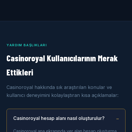
YARDIM BAŞLIKLARI
Casinoroyal Kullanıcılarının Merak
Ettikleri
Casinoroyal hakkında sık araştırılan konular ve
kullanıcı deneyimini kolaylaştıran kısa açıklamalar:
Casinoroyal hesap alanı nasıl oluşturulur?
Casinoroyal ana ekranında yer alan hesap oluşturma