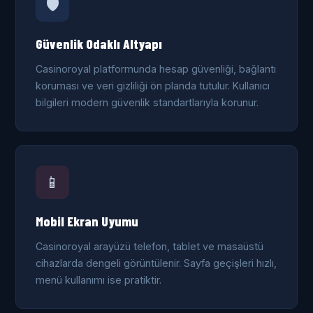
🛡️
Güvenlik Odaklı Altyapı
Casinoroyal platformunda hesap güvenliği, bağlantı
koruması ve veri gizliliği ön planda tutulur. Kullanıcı
bilgileri modern güvenlik standartlarıyla korunur.
📱
Mobil Ekran Uyumu
Casinoroyal arayüzü telefon, tablet ve masaüstü
cihazlarda dengeli görüntülenir. Sayfa geçişleri hızlı,
menü kullanımı ise pratiktir.