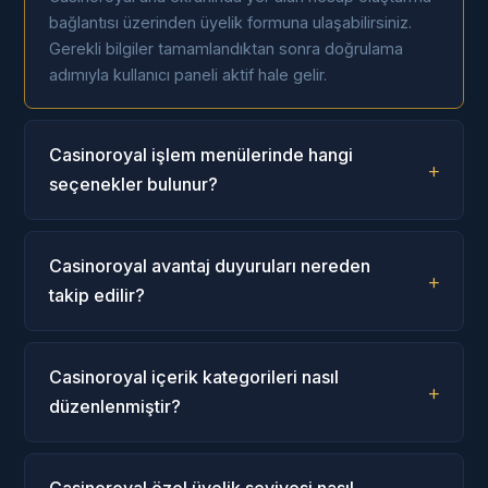
bağlantısı üzerinden üyelik formuna ulaşabilirsiniz.
Gerekli bilgiler tamamlandıktan sonra doğrulama
adımıyla kullanıcı paneli aktif hale gelir.
Casinoroyal işlem menülerinde hangi
seçenekler bulunur?
Casinoroyal avantaj duyuruları nereden
takip edilir?
Casinoroyal içerik kategorileri nasıl
düzenlenmiştir?