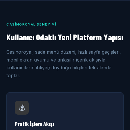
CASINOROYAL DENEYIMI
Kullanıcı Odaklı Yeni Platform Yapısı
Casinoroyal; sade menü düzeni, hızlı sayfa geçişleri,
mobil ekran uyumu ve anlaşılır içerik akışıyla
kullanıcıların ihtiyaç duyduğu bilgileri tek alanda
toplar.
💰
Pratik İşlem Akışı