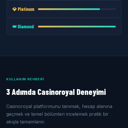
💎 Platinum
👑 Diamond
KULLANIM REHBERI
3 Adımda Casinoroyal Deneyimi
Casinoroyal platformunu tanımak, hesap alanına
geçmek ve temel bölümleri incelemek pratik bir
akışla tamamlanır.