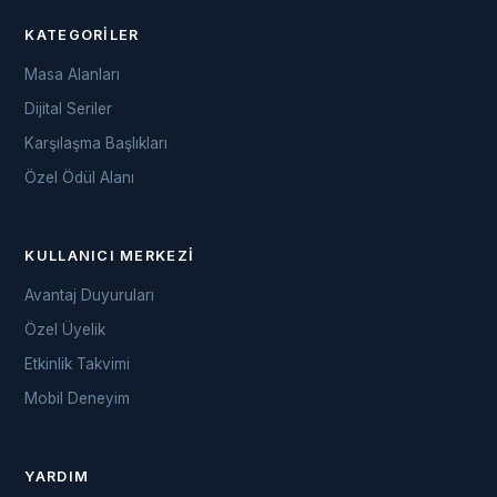
KATEGORILER
Masa Alanları
Dijital Seriler
Karşılaşma Başlıkları
Özel Ödül Alanı
KULLANICI MERKEZI
Avantaj Duyuruları
Özel Üyelik
Etkinlik Takvimi
Mobil Deneyim
YARDIM