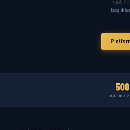
Casinor
başlıkla
Platfor
500
İÇERIK BA