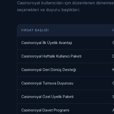
Casinoroyal kullanıcıları için düzenlenen dönemsel
seçenekleri ve duyuru başlıkları:
FIRSAT BAŞLIĞI
Casinoroyal İlk Üyelik Avantajı
Casinoroyal Haftalık Kullanıcı Paketi
Casinoroyal Geri Dönüş Desteği
Casinoroyal Turnuva Duyurusu
Casinoroyal Özel Üyelik Paketi
Casinoroyal Davet Programı