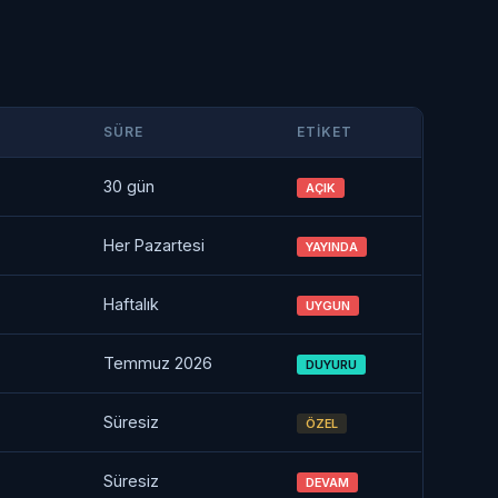
SÜRE
ETIKET
30 gün
AÇIK
Her Pazartesi
YAYINDA
Haftalık
UYGUN
Temmuz 2026
DUYURU
Süresiz
ÖZEL
Süresiz
DEVAM