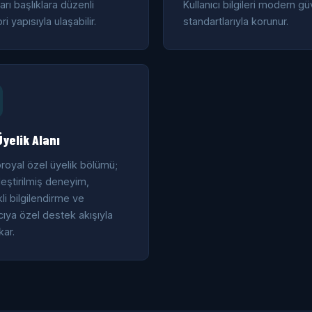
arı başlıklara düzenli
Kullanıcı bilgileri modern gü
i yapısıyla ulaşabilir.
standartlarıyla korunur.
Üyelik Alanı
royal özel üyelik bölümü;
lleştirilmiş deneyim,
kli bilgilendirme ve
ıcıya özel destek akışıyla
kar.