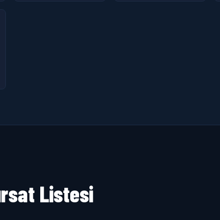
rsat Listesi