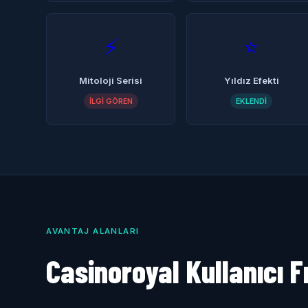
⚡
⭐
Mitoloji Serisi
Yıldız Efekti
İLGİ GÖREN
EKLENDİ
AVANTAJ ALANLARI
Casinoroyal Kullanıcı Fı