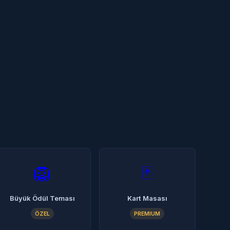
🦁
🃏
Büyük Ödül Teması
Kart Masası
ÖZEL
PREMIUM