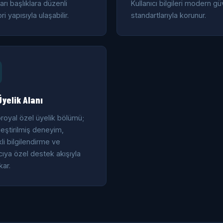
arı başlıklara düzenli
Kullanıcı bilgileri modern gü
i yapısıyla ulaşabilir.
standartlarıyla korunur.
Üyelik Alanı
royal özel üyelik bölümü;
lleştirilmiş deneyim,
kli bilgilendirme ve
ıcıya özel destek akışıyla
kar.