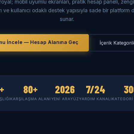
oyal; mobil uyumlu ekranları, pratik hesap paneli, zengi
rı ve kullanıcı odaklı destek yapısıyla sade bir platform
sunar.
mu İncele — Hesap Alanına Geç
İçerik Kategoril
+
80+
2026
7/24
30
ŞLIĞI
KARŞILAŞMA ALANI
YENI ARAYÜZ
YARDIM KANALI
KATEGORI