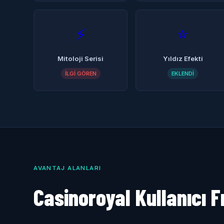
⚡
⭐
Mitoloji Serisi
Yıldız Efekti
İLGİ GÖREN
EKLENDİ
AVANTAJ ALANLARI
Casinoroyal Kullanıcı Fı