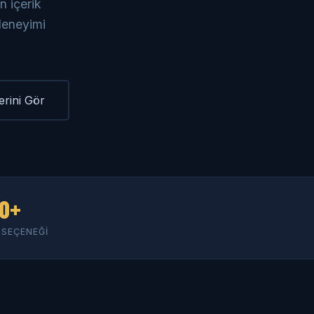
n içerik
 deneyimi
erini Gör
0+
 SEÇENEĞI