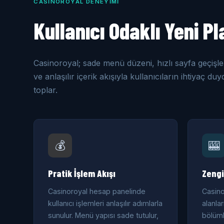
CASINOROYAL DENEYIMI
Kullanıcı Odaklı Yeni P
Casinoroyal; sade menü düzeni, hızlı sayfa geçişl
ve anlaşılır içerik akışıyla kullanıcıların ihtiyaç du
toplar.
💰
🎰
Pratik İşlem Akışı
Zengi
Casinoroyal hesap panelinde
Casinor
kullanıcı işlemleri anlaşılır adımlarla
alanlar
sunulur. Menü yapısı sade tutulur,
bölümle