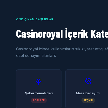
ÖNE ÇIKAN BAŞLIKLAR
Casinoroyal İçerik Kate
Casinoroyal içinde kullanıcıların sık ziyaret ettiği
özel deneyim alanları:
🍭
🎡
Şeker Temalı Seri
Masa Deneyimi
POPÜLER
SEÇKİN