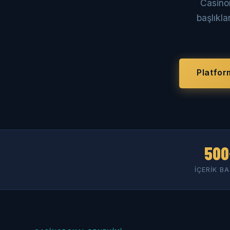
Casinor
başlıkla
Platfor
500
İÇERIK BA