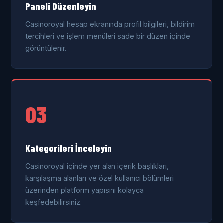
Paneli Düzenleyin
Casinoroyal hesap ekranında profil bilgileri, bildirim
tercihleri ve işlem menüleri sade bir düzen içinde
görüntülenir.
03
Kategorileri İnceleyin
Casinoroyal içinde yer alan içerik başlıkları,
karşılaşma alanları ve özel kullanıcı bölümleri
üzerinden platform yapısını kolayca
keşfedebilirsiniz.