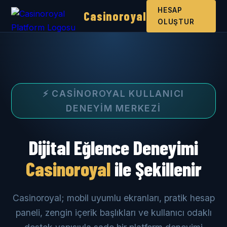
HESAP
Casinoroyal
OLUŞTUR
⚡ CASINOROYAL KULLANICI
DENEYIM MERKEZI
Dijital Eğlence Deneyimi
Casinoroyal
ile Şekillenir
Casinoroyal; mobil uyumlu ekranları, pratik hesap
paneli, zengin içerik başlıkları ve kullanıcı odaklı