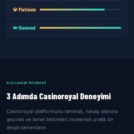
💎 Platinum
👑 Diamond
KULLANIM REHBERI
3 Adımda Casinoroyal Deneyimi
Casinoroyal platformunu tanımak, hesap alanına
geçmek ve temel bölümleri incelemek pratik bir
akışla tamamlanır.