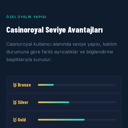
ÖZEL ÜYELIK YAPISI
Casinoroyal Seviye Avantajları
Casinoroyal kullanıcı alanında seviye yapısı, katılım
durumuna göre farklı ayrıcalıklar ve bilgilendirme
başlıklarıyla sunulur:
🥉 Bronze
🥈 Silver
🥇 Gold