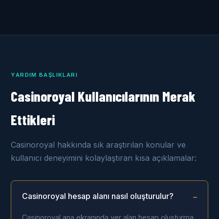
YARDIM BAŞLIKLARI
Casinoroyal Kullanıcılarının Merak
Ettikleri
Casinoroyal hakkında sık araştırılan konular ve
kullanıcı deneyimini kolaylaştıran kısa açıklamalar:
Casinoroyal hesap alanı nasıl oluşturulur?
Casinoroyal ana ekranında yer alan hesap oluşturma