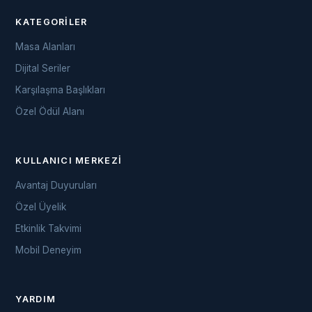
KATEGORILER
Masa Alanları
Dijital Seriler
Karşılaşma Başlıkları
Özel Ödül Alanı
KULLANICI MERKEZI
Avantaj Duyuruları
Özel Üyelik
Etkinlik Takvimi
Mobil Deneyim
YARDIM