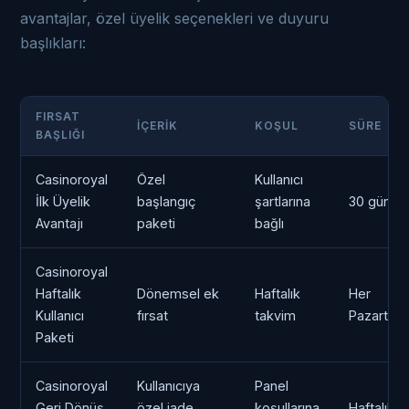
avantajlar, özel üyelik seçenekleri ve duyuru
başlıkları:
FIRSAT
İÇERIK
KOŞUL
SÜRE
BAŞLIĞI
Casinoroyal
Özel
Kullanıcı
İlk Üyelik
başlangıç
şartlarına
30 gün
Avantajı
paketi
bağlı
Casinoroyal
Haftalık
Dönemsel ek
Haftalık
Her
Kullanıcı
fırsat
takvim
Pazartesi
Paketi
Casinoroyal
Kullanıcıya
Panel
Geri Dönüş
özel iade
koşullarına
Haftalık