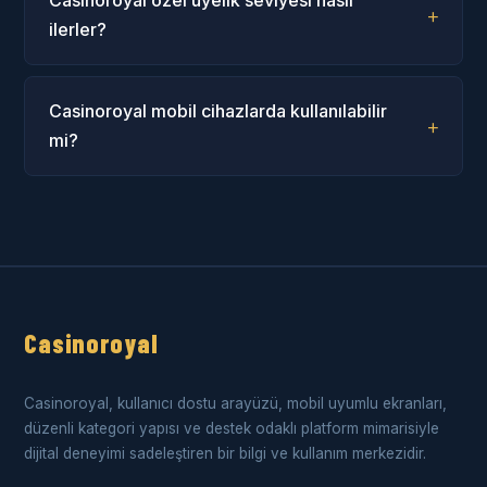
Casinoroyal özel üyelik seviyesi nasıl
ilerler?
Casinoroyal mobil cihazlarda kullanılabilir
mi?
Casinoroyal
Casinoroyal, kullanıcı dostu arayüzü, mobil uyumlu ekranları,
düzenli kategori yapısı ve destek odaklı platform mimarisiyle
dijital deneyimi sadeleştiren bir bilgi ve kullanım merkezidir.