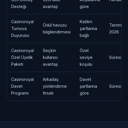
Desteği
avantajı
göre
Casinoroyal
Katılım
Ödül havuzu
Temmuz
Turnuva
şartlarına
bilgilendirmesi
2026
Duyurusu
bağlı
Casinoroyal
Seçkin
Özel
Özel Üyelik
kullanıcı
seviye
Süresiz
Paketi
avantajı
koşulu
Casinoroyal
Arkadaş
Davet
Davet
yönlendirme
şartlarına
Süresiz
Programı
fırsatı
göre