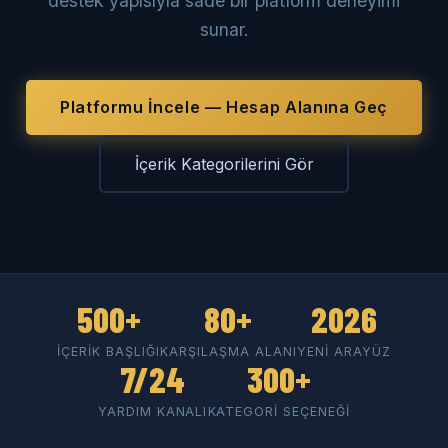
destek yapısıyla sade bir platform deneyimi
sunar.
Platformu İncele — Hesap Alanına Geç
İçerik Kategorilerini Gör
500+
80+
2026
İÇERIK BAŞLIĞI
KARŞILAŞMA ALANI
YENI ARAYÜZ
7/24
300+
YARDIM KANALI
KATEGORI SEÇENEĞI