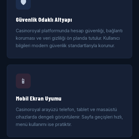
🛡️
Güvenlik Odaklı Altyapı
Casinoroyal platformunda hesap güvenliği, bağlantı
koruması ve veri gizliliği ön planda tutulur. Kullanıcı
bilgileri modern güvenlik standartlarıyla korunur.
📱
Mobil Ekran Uyumu
Casinoroyal arayüzü telefon, tablet ve masaüstü
cihazlarda dengeli görüntülenir. Sayfa geçişleri hızlı,
menü kullanımı ise pratiktir.