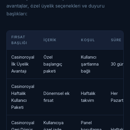
avantajlar, özel üyelik seçenekleri ve duyuru
başlıkları:
FIRSAT
İÇERIK
KOŞUL
SÜRE
BAŞLIĞI
Casinoroyal
Özel
Kullanıcı
İlk Üyelik
başlangıç
şartlarına
30 gün
Avantajı
paketi
bağlı
Casinoroyal
Haftalık
Dönemsel ek
Haftalık
Her
Kullanıcı
fırsat
takvim
Pazartesi
Paketi
Casinoroyal
Kullanıcıya
Panel
Geri Dönüş
özel iade
koşullarına
Haftalık