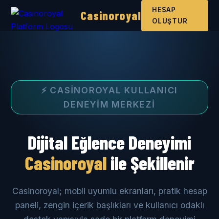
HESAP
Casinoroyal
OLUŞTUR
⚡ CASINOROYAL KULLANICI
DENEYIM MERKEZI
Dijital Eğlence Deneyimi
Casinoroyal
ile Şekillenir
Casinoroyal; mobil uyumlu ekranları, pratik hesap
paneli, zengin içerik başlıkları ve kullanıcı odaklı