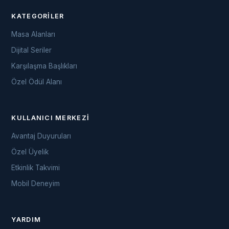
KATEGORILER
Masa Alanları
Dijital Seriler
Karşılaşma Başlıkları
Özel Ödül Alanı
KULLANICI MERKEZI
Avantaj Duyuruları
Özel Üyelik
Etkinlik Takvimi
Mobil Deneyim
YARDIM