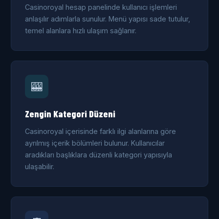
Casinoroyal hesap panelinde kullanıcı işlemleri
anlaşılır adımlarla sunulur. Menü yapısı sade tutulur,
temel alanlara hızlı ulaşım sağlanır.
🎰
Zengin Kategori Düzeni
Casinoroyal içerisinde farklı ilgi alanlarına göre
ayrılmış içerik bölümleri bulunur. Kullanıcılar
aradıkları başlıklara düzenli kategori yapısıyla
ulaşabilir.