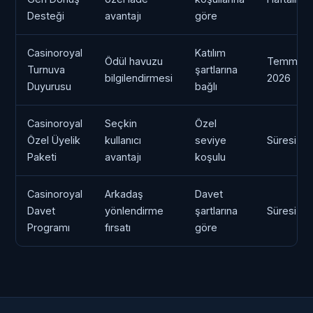
Desteği
avantajı
göre
Casinoroyal
Katılım
Ödül havuzu
Temmuz
Turnuva
şartlarına
bilgilendirmesi
2026
Duyurusu
bağlı
Casinoroyal
Seçkin
Özel
Özel Üyelik
kullanıcı
seviye
Süresiz
Paketi
avantajı
koşulu
Casinoroyal
Arkadaş
Davet
Davet
yönlendirme
şartlarına
Süresiz
Programı
fırsatı
göre