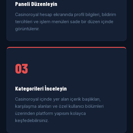
Paneli Düzenleyin
Casinoroyal hesap ekranında profil bilgileri, bildirim
tercihleri ve işlem menüleri sade bir düzen içinde
görüntülenir.
03
Kategorileri İnceleyin
Casinoroyal içinde yer alan içerik başlıkları,
karşılaşma alanları ve özel kullanıcı bölümleri
üzerinden platform yapısını kolayca
keşfedebilirsiniz.