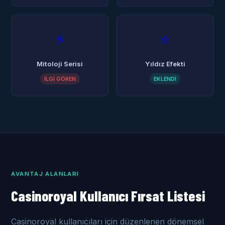
⚡
⭐
Mitoloji Serisi
Yıldız Efekti
İLGİ GÖREN
EKLENDİ
AVANTAJ ALANLARI
Casinoroyal Kullanıcı Fırsat Listesi
Casinoroyal kullanıcıları için düzenlenen dönemsel