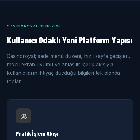
CASINOROYAL DENEYIMI
Kullanıcı Odaklı Yeni Platform Yapısı
Casinoroyal; sade menü düzeni, hızlı sayfa geçişleri,
mobil ekran uyumu ve anlaşılır içerik akışıyla
kullanıcıların ihtiyaç duyduğu bilgileri tek alanda
toplar.
💰
Pratik İşlem Akışı