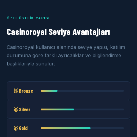
ÖZEL ÜYELIK YAPISI
Casinoroyal Seviye Avantajları
Casinoroyal kullanıcı alanında seviye yapısı, katılım
durumuna göre farklı ayrıcalıklar ve bilgilendirme
başlıklarıyla sunulur:
🥉 Bronze
🥈 Silver
🥇 Gold