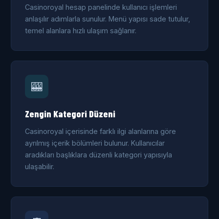
Casinoroyal hesap panelinde kullanıcı işlemleri
anlaşılır adımlarla sunulur. Menü yapısı sade tutulur,
temel alanlara hızlı ulaşım sağlanır.
🎰
Zengin Kategori Düzeni
Casinoroyal içerisinde farklı ilgi alanlarına göre
ayrılmış içerik bölümleri bulunur. Kullanıcılar
aradıkları başlıklara düzenli kategori yapısıyla
ulaşabilir.