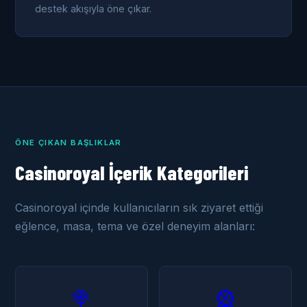
destek akışıyla öne çıkar.
ÖNE ÇIKAN BAŞLIKLAR
Casinoroyal İçerik Kategorileri
Casinoroyal içinde kullanıcıların sık ziyaret ettiği
eğlence, masa, tema ve özel deneyim alanları:
🍭
🎡