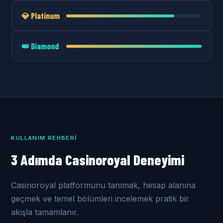
💎 Platinum
👑 Diamond
KULLANIM REHBERI
3 Adımda Casinoroyal Deneyimi
Casinoroyal platformunu tanımak, hesap alanına
geçmek ve temel bölümleri incelemek pratik bir
akışla tamamlanır.