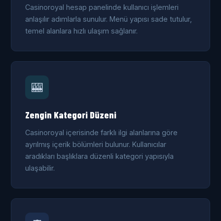
Casinoroyal hesap panelinde kullanıcı işlemleri
anlaşılır adımlarla sunulur. Menü yapısı sade tutulur,
temel alanlara hızlı ulaşım sağlanır.
🎰
Zengin Kategori Düzeni
Casinoroyal içerisinde farklı ilgi alanlarına göre
ayrılmış içerik bölümleri bulunur. Kullanıcılar
aradıkları başlıklara düzenli kategori yapısıyla
ulaşabilir.