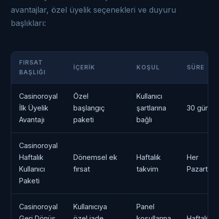
avantajlar, özel üyelik seçenekleri ve duyuru
başlıkları:
FIRSAT
İÇERIK
KOŞUL
SÜRE
BAŞLIĞI
Casinoroyal
Özel
Kullanıcı
İlk Üyelik
başlangıç
şartlarına
30 gün
Avantajı
paketi
bağlı
Casinoroyal
Haftalık
Dönemsel ek
Haftalık
Her
Kullanıcı
fırsat
takvim
Pazartesi
Paketi
Casinoroyal
Kullanıcıya
Panel
Geri Dönüş
özel iade
koşullarına
Haftalık