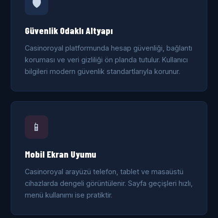
🛡️
Güvenlik Odaklı Altyapı
Casinoroyal platformunda hesap güvenliği, bağlantı
koruması ve veri gizliliği ön planda tutulur. Kullanıcı
bilgileri modern güvenlik standartlarıyla korunur.
📱
Mobil Ekran Uyumu
Casinoroyal arayüzü telefon, tablet ve masaüstü
cihazlarda dengeli görüntülenir. Sayfa geçişleri hızlı,
menü kullanımı ise pratiktir.