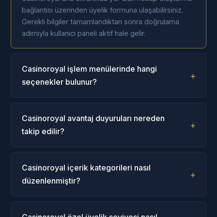
bağlantısı üzerinden üyelik formuna ulaşabilirsiniz.
Gerekli bilgiler tamamlandıktan sonra doğrulama
adımıyla kullanıcı paneli aktif hale gelir.
Casinoroyal işlem menülerinde hangi
seçenekler bulunur?
Casinoroyal avantaj duyuruları nereden
takip edilir?
Casinoroyal içerik kategorileri nasıl
düzenlenmiştir?