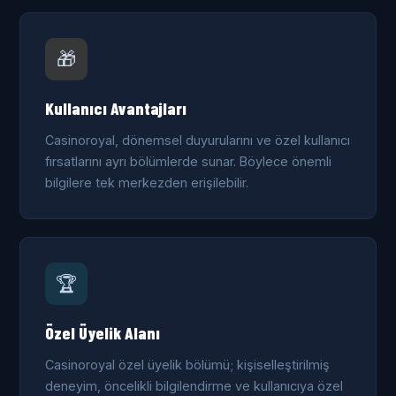
🎁
Kullanıcı Avantajları
Casinoroyal, dönemsel duyurularını ve özel kullanıcı
fırsatlarını ayrı bölümlerde sunar. Böylece önemli
bilgilere tek merkezden erişilebilir.
🏆
Özel Üyelik Alanı
Casinoroyal özel üyelik bölümü; kişiselleştirilmiş
deneyim, öncelikli bilgilendirme ve kullanıcıya özel