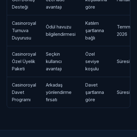
Desteği
avantajı
göre
Casinoroyal
Katılım
Ödül havuzu
Temmuz
Turnuva
şartlarına
bilgilendirmesi
2026
Duyurusu
bağlı
Casinoroyal
Seçkin
Özel
Özel Üyelik
kullanıcı
seviye
Süresiz
Paketi
avantajı
koşulu
Casinoroyal
Arkadaş
Davet
Davet
yönlendirme
şartlarına
Süresiz
Programı
fırsatı
göre