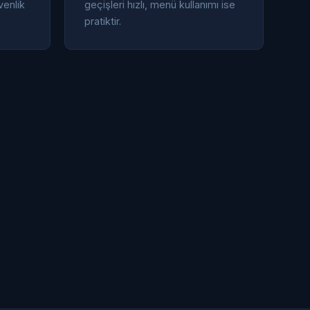
venlik
geçişleri hızlı, menü kullanımı ise
pratiktir.