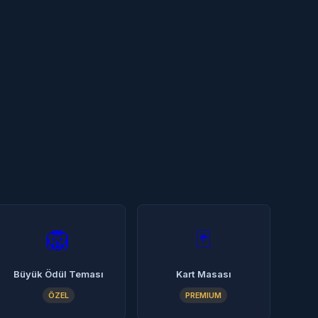
🦁
🃏
Büyük Ödül Teması
Kart Masası
ÖZEL
PREMIUM