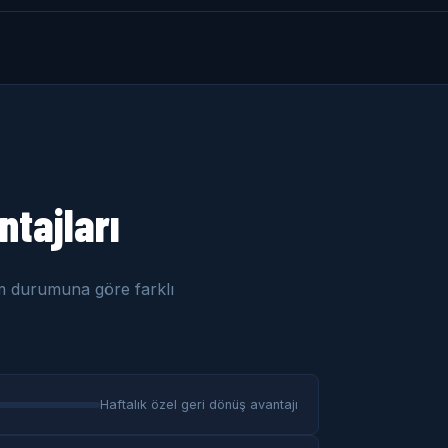
ntajları
lım durumuna göre farklı
Haftalık özel geri dönüş avantajı