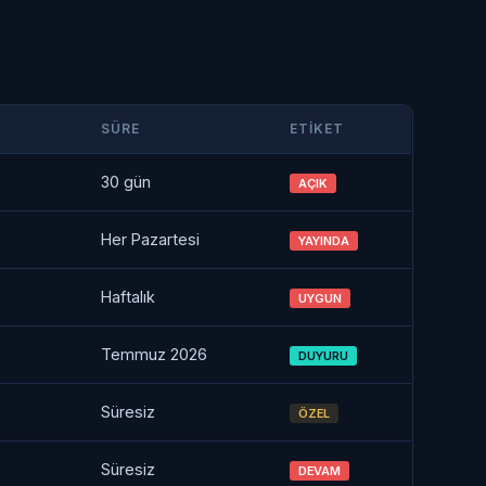
SÜRE
ETIKET
30 gün
AÇIK
Her Pazartesi
YAYINDA
Haftalık
UYGUN
Temmuz 2026
DUYURU
Süresiz
ÖZEL
Süresiz
DEVAM