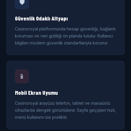
🛡️
Güvenlik Odaklı Altyapı
Casinoroyal platformunda hesap güvenliği, bağlantı
koruması ve veri gizliliği ön planda tutulur. Kullanıcı
bilgileri modern güvenlik standartlarıyla korunur.
📱
Mobil Ekran Uyumu
Casinoroyal arayüzü telefon, tablet ve masaüstü
cihazlarda dengeli görüntülenir. Sayfa geçişleri hızlı,
menü kullanımı ise pratiktir.