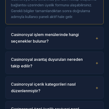
bağlantısı üzerinden üyelik formuna ulaşabilirsiniz.
Gerekli bilgiler tamamlandıktan sonra doğrulama
adımıyla kullanıcı paneli aktif hale gelir.
Casinoroyal işlem menülerinde hangi
seçenekler bulunur?
Casinoroyal avantaj duyuruları nereden
takip edilir?
Casinoroyal içerik kategorileri nasıl
düzenlenmiştir?