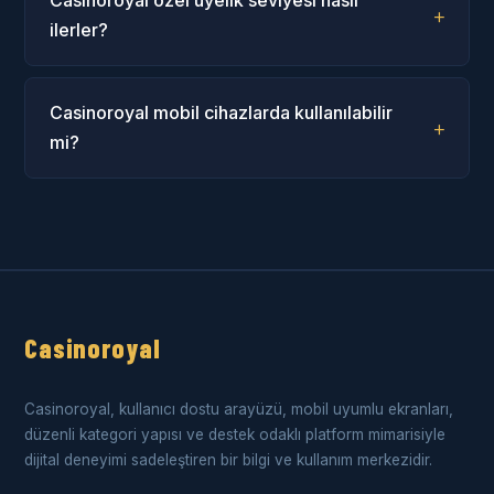
Casinoroyal özel üyelik seviyesi nasıl
ilerler?
Casinoroyal mobil cihazlarda kullanılabilir
mi?
Casinoroyal
Casinoroyal, kullanıcı dostu arayüzü, mobil uyumlu ekranları,
düzenli kategori yapısı ve destek odaklı platform mimarisiyle
dijital deneyimi sadeleştiren bir bilgi ve kullanım merkezidir.