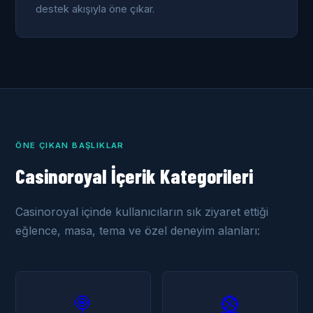
destek akışıyla öne çıkar.
ÖNE ÇIKAN BAŞLIKLAR
Casinoroyal İçerik Kategorileri
Casinoroyal içinde kullanıcıların sık ziyaret ettiği
eğlence, masa, tema ve özel deneyim alanları:
🍭
🎡