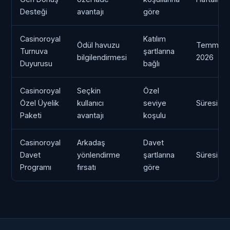
Desteği
avantajı
göre
Casinoroyal
Katılım
Ödül havuzu
Temmuz
Turnuva
şartlarına
bilgilendirmesi
2026
Duyurusu
bağlı
Casinoroyal
Seçkin
Özel
Özel Üyelik
kullanıcı
seviye
Süresiz
Paketi
avantajı
koşulu
Casinoroyal
Arkadaş
Davet
Davet
yönlendirme
şartlarına
Süresiz
Programı
fırsatı
göre