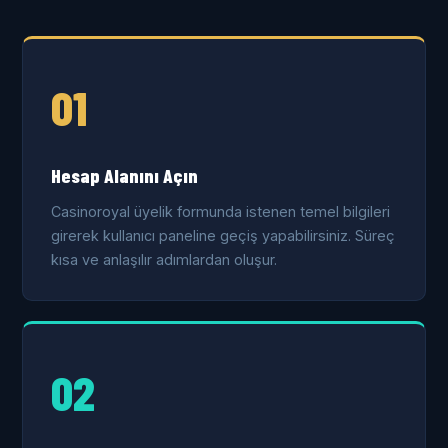
01
Hesap Alanını Açın
Casinoroyal üyelik formunda istenen temel bilgileri
girerek kullanıcı paneline geçiş yapabilirsiniz. Süreç
kısa ve anlaşılır adımlardan oluşur.
02