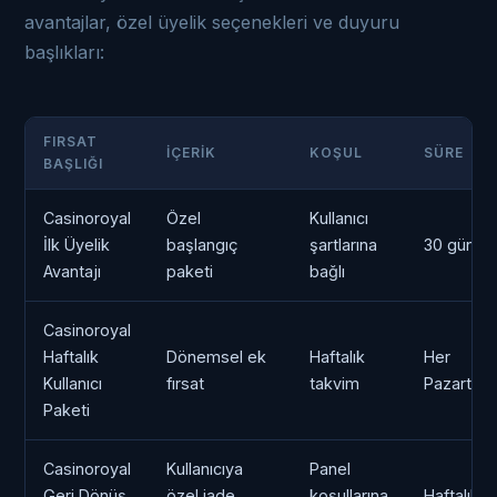
avantajlar, özel üyelik seçenekleri ve duyuru
başlıkları:
FIRSAT
İÇERIK
KOŞUL
SÜRE
BAŞLIĞI
Casinoroyal
Özel
Kullanıcı
İlk Üyelik
başlangıç
şartlarına
30 gün
Avantajı
paketi
bağlı
Casinoroyal
Haftalık
Dönemsel ek
Haftalık
Her
Kullanıcı
fırsat
takvim
Pazartesi
Paketi
Casinoroyal
Kullanıcıya
Panel
Geri Dönüş
özel iade
koşullarına
Haftalık