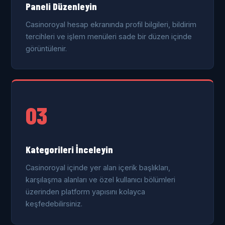
Paneli Düzenleyin
Casinoroyal hesap ekranında profil bilgileri, bildirim
tercihleri ve işlem menüleri sade bir düzen içinde
görüntülenir.
03
Kategorileri İnceleyin
Casinoroyal içinde yer alan içerik başlıkları,
karşılaşma alanları ve özel kullanıcı bölümleri
üzerinden platform yapısını kolayca
keşfedebilirsiniz.