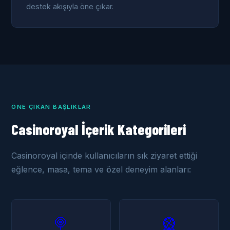
destek akışıyla öne çıkar.
ÖNE ÇIKAN BAŞLIKLAR
Casinoroyal İçerik Kategorileri
Casinoroyal içinde kullanıcıların sık ziyaret ettiği
eğlence, masa, tema ve özel deneyim alanları:
🍭
🎡