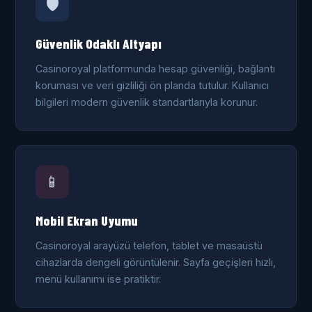
🛡️
Güvenlik Odaklı Altyapı
Casinoroyal platformunda hesap güvenliği, bağlantı
koruması ve veri gizliliği ön planda tutulur. Kullanıcı
bilgileri modern güvenlik standartlarıyla korunur.
📱
Mobil Ekran Uyumu
Casinoroyal arayüzü telefon, tablet ve masaüstü
cihazlarda dengeli görüntülenir. Sayfa geçişleri hızlı,
menü kullanımı ise pratiktir.