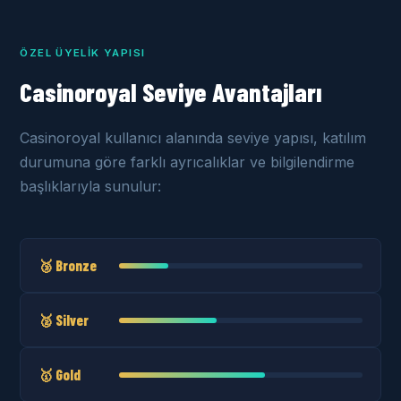
ÖZEL ÜYELIK YAPISI
Casinoroyal Seviye Avantajları
Casinoroyal kullanıcı alanında seviye yapısı, katılım
durumuna göre farklı ayrıcalıklar ve bilgilendirme
başlıklarıyla sunulur:
🥉 Bronze
🥈 Silver
🥇 Gold