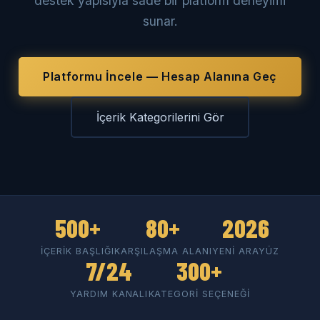
destek yapısıyla sade bir platform deneyimi
sunar.
Platformu İncele — Hesap Alanına Geç
İçerik Kategorilerini Gör
500+
80+
2026
İÇERIK BAŞLIĞI
KARŞILAŞMA ALANI
YENI ARAYÜZ
7/24
300+
YARDIM KANALI
KATEGORI SEÇENEĞI