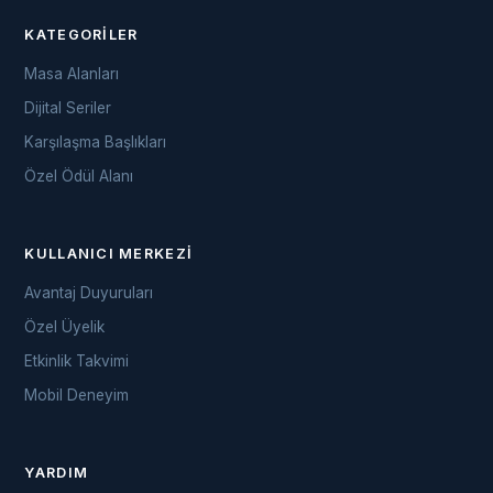
KATEGORILER
Masa Alanları
Dijital Seriler
Karşılaşma Başlıkları
Özel Ödül Alanı
KULLANICI MERKEZI
Avantaj Duyuruları
Özel Üyelik
Etkinlik Takvimi
Mobil Deneyim
YARDIM