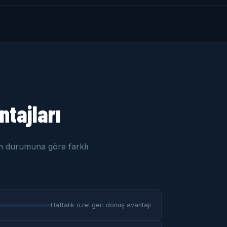
ntajları
lım durumuna göre farklı
Haftalık özel geri dönüş avantajı