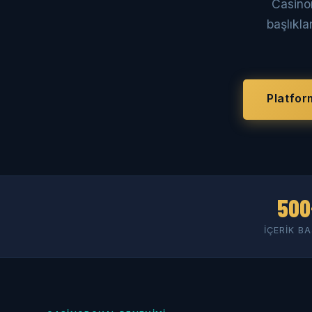
Casinor
başlıkla
Platfor
500
İÇERIK BA