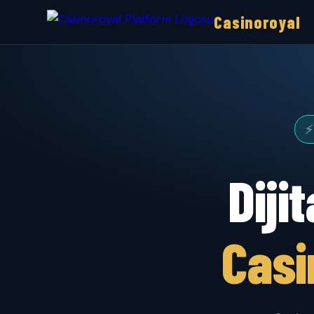
Casinoroyal
⚡
Diji
Casi