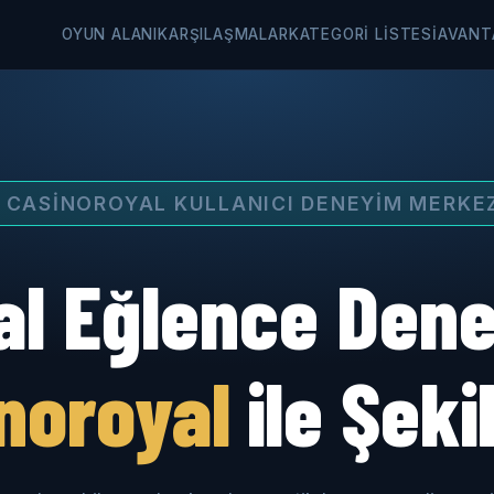
OYUN ALANI
KARŞILAŞMALAR
KATEGORI LISTESI
AVANT
 CASINOROYAL KULLANICI DENEYIM MERKE
tal Eğlence Den
noroyal
ile Şekil