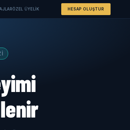
AJLAR
ÖZEL ÜYELIK
HESAP OLUŞTUR
ZI
eyimi
lenir