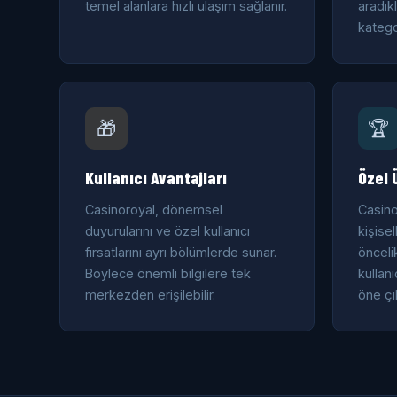
temel alanlara hızlı ulaşım sağlanır.
aradıkl
kategor
🎁
🏆
Kullanıcı Avantajları
Özel 
Casinoroyal, dönemsel
Casino
duyurularını ve özel kullanıcı
kişise
fırsatlarını ayrı bölümlerde sunar.
önceli
Böylece önemli bilgilere tek
kullan
merkezden erişilebilir.
öne çı