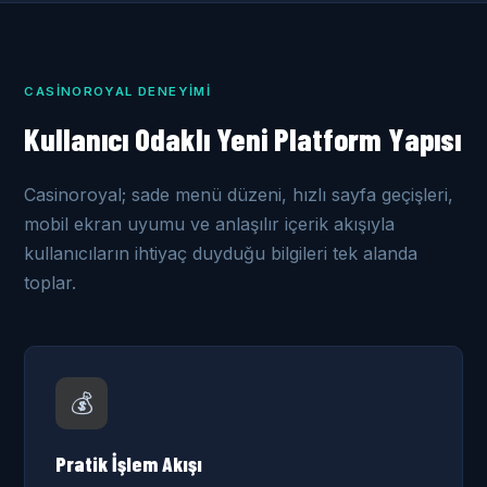
CASINOROYAL DENEYIMI
Kullanıcı Odaklı Yeni Platform Yapısı
Casinoroyal; sade menü düzeni, hızlı sayfa geçişleri,
mobil ekran uyumu ve anlaşılır içerik akışıyla
kullanıcıların ihtiyaç duyduğu bilgileri tek alanda
toplar.
💰
Pratik İşlem Akışı