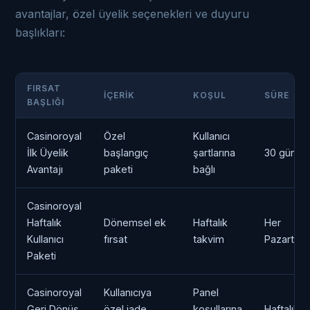
avantajlar, özel üyelik seçenekleri ve duyuru
başlıkları:
FIRSAT
İÇERIK
KOŞUL
SÜRE
BAŞLIĞI
Casinoroyal
Özel
Kullanıcı
İlk Üyelik
başlangıç
şartlarına
30 gün
Avantajı
paketi
bağlı
Casinoroyal
Haftalık
Dönemsel ek
Haftalık
Her
Kullanıcı
fırsat
takvim
Pazartesi
Paketi
Casinoroyal
Kullanıcıya
Panel
Geri Dönüş
özel iade
koşullarına
Haftalık