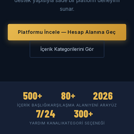
destek yapısıyla sade bir platform deneyimi
sunar.
Platformu İncele — Hesap Alanına Geç
İçerik Kategorilerini Gör
500+
80+
2026
İÇERIK BAŞLIĞI
KARŞILAŞMA ALANI
YENI ARAYÜZ
7/24
300+
YARDIM KANALI
KATEGORI SEÇENEĞI