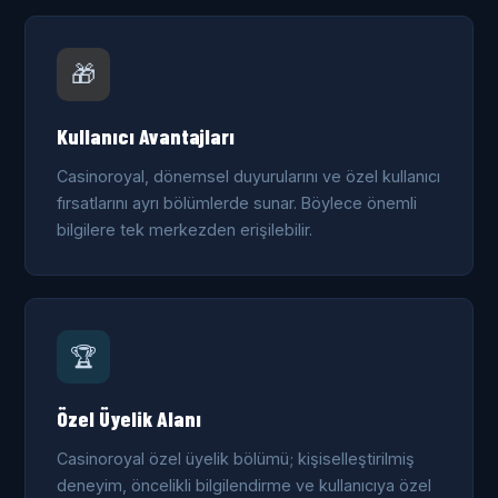
🎁
Kullanıcı Avantajları
Casinoroyal, dönemsel duyurularını ve özel kullanıcı
fırsatlarını ayrı bölümlerde sunar. Böylece önemli
bilgilere tek merkezden erişilebilir.
🏆
Özel Üyelik Alanı
Casinoroyal özel üyelik bölümü; kişiselleştirilmiş
deneyim, öncelikli bilgilendirme ve kullanıcıya özel