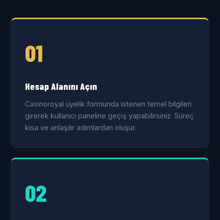
01
Hesap Alanını Açın
Casinoroyal üyelik formunda istenen temel bilgileri
girerek kullanıcı paneline geçiş yapabilirsiniz. Süreç
kısa ve anlaşılır adımlardan oluşur.
02