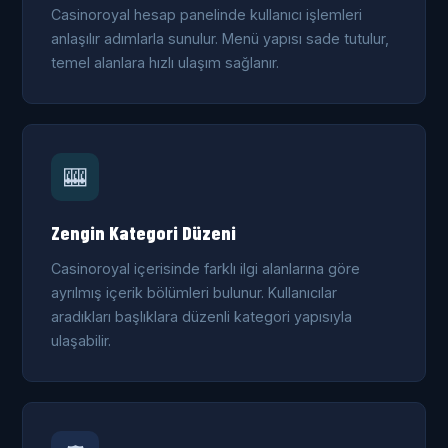
Casinoroyal hesap panelinde kullanıcı işlemleri
anlaşılır adımlarla sunulur. Menü yapısı sade tutulur,
temel alanlara hızlı ulaşım sağlanır.
🎰
Zengin Kategori Düzeni
Casinoroyal içerisinde farklı ilgi alanlarına göre
ayrılmış içerik bölümleri bulunur. Kullanıcılar
aradıkları başlıklara düzenli kategori yapısıyla
ulaşabilir.