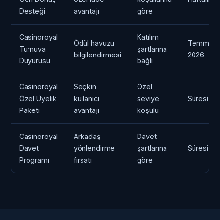
Desteği
avantajı
göre
Casinoroyal
Katılım
Ödül havuzu
Temmuz
Turnuva
şartlarına
bilgilendirmesi
2026
Duyurusu
bağlı
Casinoroyal
Seçkin
Özel
Özel Üyelik
kullanıcı
seviye
Süresiz
Paketi
avantajı
koşulu
Casinoroyal
Arkadaş
Davet
Davet
yönlendirme
şartlarına
Süresiz
Programı
fırsatı
göre