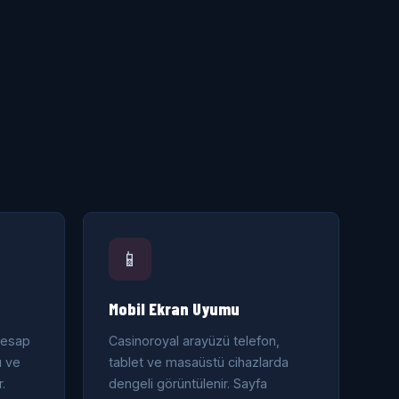
📱
Mobil Ekran Uyumu
hesap
Casinoroyal arayüzü telefon,
ı ve
tablet ve masaüstü cihazlarda
r.
dengeli görüntülenir. Sayfa