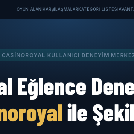
OYUN ALANI
KARŞILAŞMALAR
KATEGORI LISTESI
AVANT
 CASINOROYAL KULLANICI DENEYIM MERKE
tal Eğlence Den
noroyal
ile Şekil