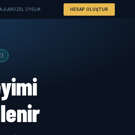
AJLAR
ÖZEL ÜYELIK
HESAP OLUŞTUR
ZI
eyimi
lenir