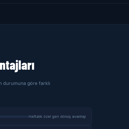
ntajları
lım durumuna göre farklı
Haftalık özel geri dönüş avantajı