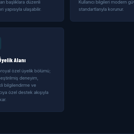
arı başlıklara düzenli
Kullanıcı bilgileri modern gü
i yapısıyla ulaşabilir.
standartlarıyla korunur.
Üyelik Alanı
royal özel üyelik bölümü;
lleştirilmiş deneyim,
kli bilgilendirme ve
ıcıya özel destek akışıyla
kar.