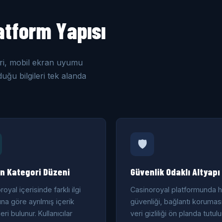
latform Yapısı
eri, mobil ekran uyumu
yduğu bilgileri tek alanda
🛡️
n Kategori Düzeni
Güvenlik Odaklı Altyapı
oyal içerisinde farklı ilgi
Casinoroyal platformunda 
ına göre ayrılmış içerik
güvenliği, bağlantı korumas
ri bulunur. Kullanıcılar
veri gizliliği ön planda tutulu