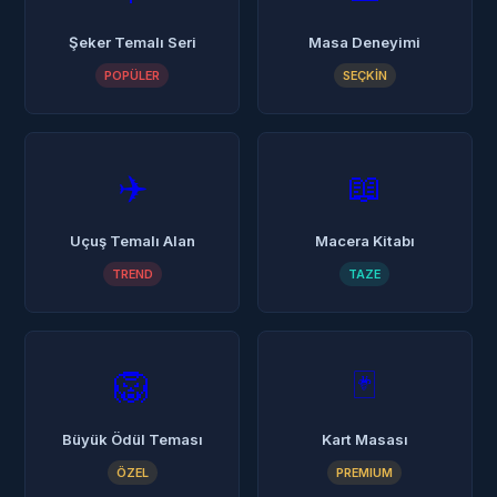
Şeker Temalı Seri
Masa Deneyimi
POPÜLER
SEÇKİN
✈️
📖
Uçuş Temalı Alan
Macera Kitabı
TREND
TAZE
🦁
🃏
Büyük Ödül Teması
Kart Masası
ÖZEL
PREMIUM