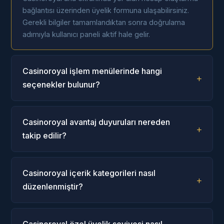
bağlantısı üzerinden üyelik formuna ulaşabilirsiniz.
Gerekli bilgiler tamamlandıktan sonra doğrulama
adımıyla kullanıcı paneli aktif hale gelir.
Casinoroyal işlem menülerinde hangi
seçenekler bulunur?
Casinoroyal avantaj duyuruları nereden
takip edilir?
Casinoroyal içerik kategorileri nasıl
düzenlenmiştir?