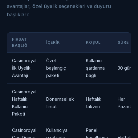
avantajlar, özel üyelik seçenekleri ve duyuru
başlıkları:
FIRSAT
İÇERIK
KOŞUL
SÜRE
BAŞLIĞI
Casinoroyal
Özel
Kullanıcı
İlk Üyelik
başlangıç
şartlarına
30 gün
Avantajı
paketi
bağlı
Casinoroyal
Haftalık
Dönemsel ek
Haftalık
Her
Kullanıcı
fırsat
takvim
Pazartesi
Paketi
Casinoroyal
Kullanıcıya
Panel
Geri Dönüş
özel iade
koşullarına
Haftalık