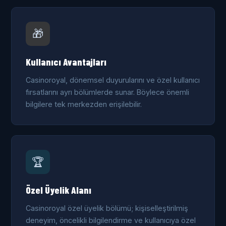
🎁
Kullanıcı Avantajları
Casinoroyal, dönemsel duyurularını ve özel kullanıcı
fırsatlarını ayrı bölümlerde sunar. Böylece önemli
bilgilere tek merkezden erişilebilir.
🏆
Özel Üyelik Alanı
Casinoroyal özel üyelik bölümü; kişiselleştirilmiş
deneyim, öncelikli bilgilendirme ve kullanıcıya özel