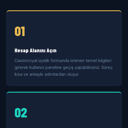
01
Hesap Alanını Açın
Casinoroyal üyelik formunda istenen temel bilgileri
girerek kullanıcı paneline geçiş yapabilirsiniz. Süreç
kısa ve anlaşılır adımlardan oluşur.
02