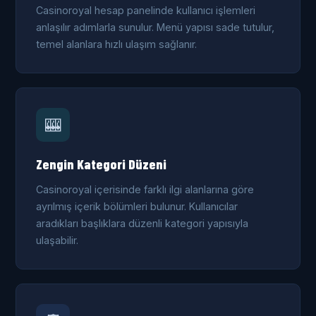
Casinoroyal hesap panelinde kullanıcı işlemleri
anlaşılır adımlarla sunulur. Menü yapısı sade tutulur,
temel alanlara hızlı ulaşım sağlanır.
🎰
Zengin Kategori Düzeni
Casinoroyal içerisinde farklı ilgi alanlarına göre
ayrılmış içerik bölümleri bulunur. Kullanıcılar
aradıkları başlıklara düzenli kategori yapısıyla
ulaşabilir.