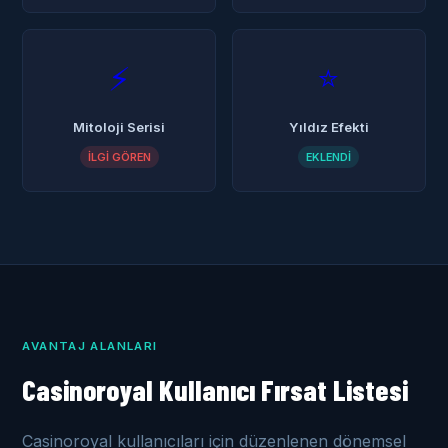
⚡
⭐
Mitoloji Serisi
Yıldız Efekti
İLGİ GÖREN
EKLENDİ
AVANTAJ ALANLARI
Casinoroyal Kullanıcı Fırsat Listesi
Casinoroyal kullanıcıları için düzenlenen dönemsel