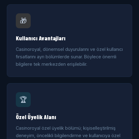
🎁
Kullanıcı Avantajları
Casinoroyal, dönemsel duyurularını ve özel kullanıcı
fırsatlarını ayrı bölümlerde sunar. Böylece önemli
bilgilere tek merkezden erişilebilir.
🏆
Özel Üyelik Alanı
Casinoroyal özel üyelik bölümü; kişiselleştirilmiş
deneyim, öncelikli bilgilendirme ve kullanıcıya özel