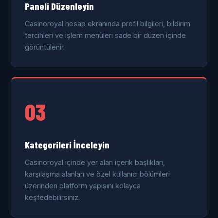
Paneli Düzenleyin
Casinoroyal hesap ekranında profil bilgileri, bildirim
tercihleri ve işlem menüleri sade bir düzen içinde
görüntülenir.
03
Kategorileri İnceleyin
Casinoroyal içinde yer alan içerik başlıkları,
karşılaşma alanları ve özel kullanıcı bölümleri
üzerinden platform yapısını kolayca
keşfedebilirsiniz.