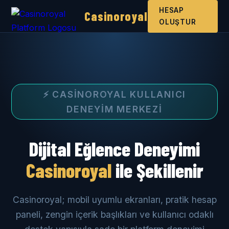
HESAP
Casinoroyal
OLUŞTUR
⚡ CASINOROYAL KULLANICI
DENEYIM MERKEZI
Dijital Eğlence Deneyimi
Casinoroyal
ile Şekillenir
Casinoroyal; mobil uyumlu ekranları, pratik hesap
paneli, zengin içerik başlıkları ve kullanıcı odaklı