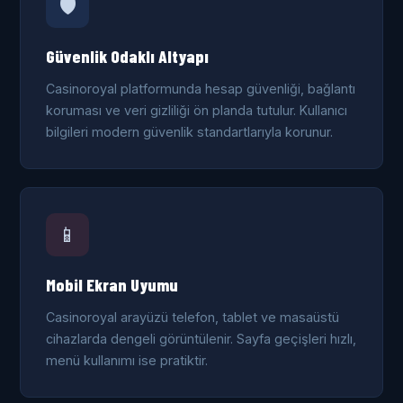
🛡️
Güvenlik Odaklı Altyapı
Casinoroyal platformunda hesap güvenliği, bağlantı
koruması ve veri gizliliği ön planda tutulur. Kullanıcı
bilgileri modern güvenlik standartlarıyla korunur.
📱
Mobil Ekran Uyumu
Casinoroyal arayüzü telefon, tablet ve masaüstü
cihazlarda dengeli görüntülenir. Sayfa geçişleri hızlı,
menü kullanımı ise pratiktir.