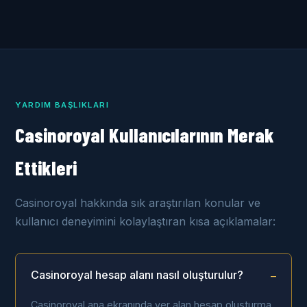
YARDIM BAŞLIKLARI
Casinoroyal Kullanıcılarının Merak
Ettikleri
Casinoroyal hakkında sık araştırılan konular ve
kullanıcı deneyimini kolaylaştıran kısa açıklamalar:
Casinoroyal hesap alanı nasıl oluşturulur?
Casinoroyal ana ekranında yer alan hesap oluşturma