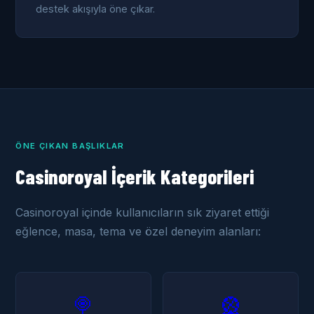
destek akışıyla öne çıkar.
ÖNE ÇIKAN BAŞLIKLAR
Casinoroyal İçerik Kategorileri
Casinoroyal içinde kullanıcıların sık ziyaret ettiği
eğlence, masa, tema ve özel deneyim alanları:
🍭
🎡