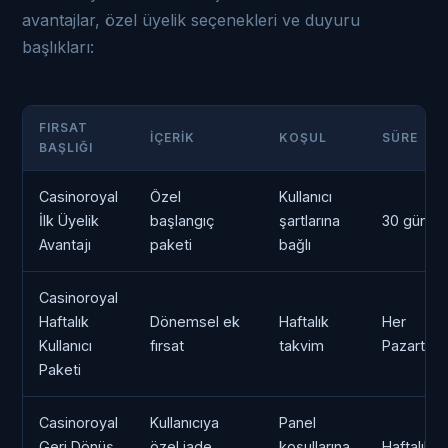
avantajlar, özel üyelik seçenekleri ve duyuru
başlıkları:
FIRSAT
İÇERIK
KOŞUL
SÜRE
BAŞLIĞI
Casinoroyal
Özel
Kullanıcı
İlk Üyelik
başlangıç
şartlarına
30 gün
Avantajı
paketi
bağlı
Casinoroyal
Haftalık
Dönemsel ek
Haftalık
Her
Kullanıcı
fırsat
takvim
Pazartesi
Paketi
Casinoroyal
Kullanıcıya
Panel
Geri Dönüş
özel iade
koşullarına
Haftalık