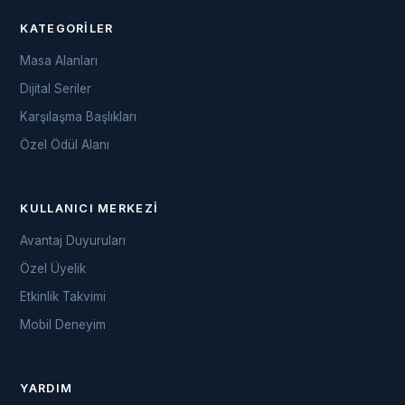
KATEGORILER
Masa Alanları
Dijital Seriler
Karşılaşma Başlıkları
Özel Ödül Alanı
KULLANICI MERKEZI
Avantaj Duyuruları
Özel Üyelik
Etkinlik Takvimi
Mobil Deneyim
YARDIM