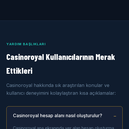
YARDIM BAŞLIKLARI
Casinoroyal Kullanıcılarının Merak
Ettikleri
Casinoroyal hakkında sık araştırılan konular ve
kullanıcı deneyimini kolaylaştıran kısa açıklamalar:
Casinoroyal hesap alanı nasıl oluşturulur?
Casinoroyal ana ekranında yer alan hesap oluşturma