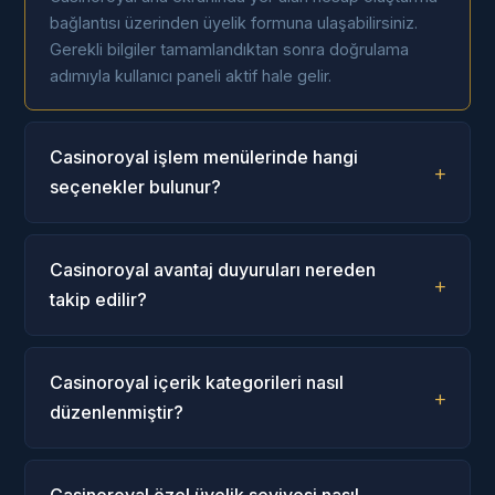
bağlantısı üzerinden üyelik formuna ulaşabilirsiniz.
Gerekli bilgiler tamamlandıktan sonra doğrulama
adımıyla kullanıcı paneli aktif hale gelir.
Casinoroyal işlem menülerinde hangi
seçenekler bulunur?
Casinoroyal avantaj duyuruları nereden
takip edilir?
Casinoroyal içerik kategorileri nasıl
düzenlenmiştir?