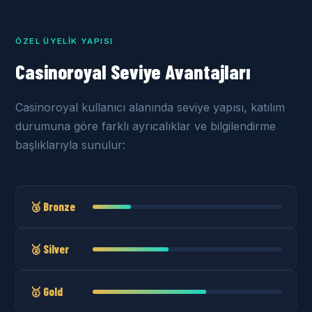
ÖZEL ÜYELIK YAPISI
Casinoroyal Seviye Avantajları
Casinoroyal kullanıcı alanında seviye yapısı, katılım
durumuna göre farklı ayrıcalıklar ve bilgilendirme
başlıklarıyla sunulur:
🥉 Bronze
🥈 Silver
🥇 Gold