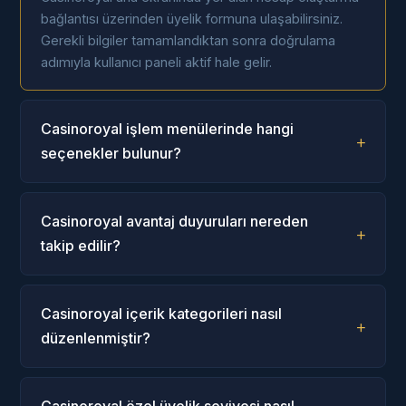
bağlantısı üzerinden üyelik formuna ulaşabilirsiniz.
Gerekli bilgiler tamamlandıktan sonra doğrulama
adımıyla kullanıcı paneli aktif hale gelir.
Casinoroyal işlem menülerinde hangi
seçenekler bulunur?
Casinoroyal avantaj duyuruları nereden
takip edilir?
Casinoroyal içerik kategorileri nasıl
düzenlenmiştir?