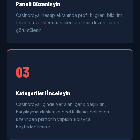
Paneli Düzenleyin
Casinoroyal hesap ekranında profil bilgileri, bildirim
tercihleri ve işlem menüleri sade bir düzen içinde
görüntülenir.
03
Kategorileri İnceleyin
Casinoroyal içinde yer alan içerik başlıkları,
karşılaşma alanları ve özel kullanıcı bölümleri
üzerinden platform yapısını kolayca
keşfedebilirsiniz.