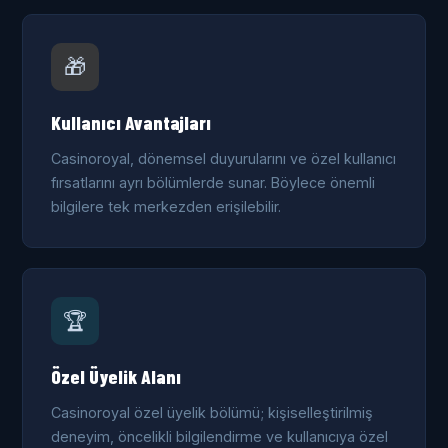
🎁
Kullanıcı Avantajları
Casinoroyal, dönemsel duyurularını ve özel kullanıcı
fırsatlarını ayrı bölümlerde sunar. Böylece önemli
bilgilere tek merkezden erişilebilir.
🏆
Özel Üyelik Alanı
Casinoroyal özel üyelik bölümü; kişiselleştirilmiş
deneyim, öncelikli bilgilendirme ve kullanıcıya özel