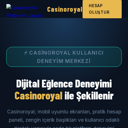
HESAP
Casinoroyal
OLUŞTUR
⚡ CASINOROYAL KULLANICI
DENEYIM MERKEZI
Dijital Eğlence Deneyimi
Casinoroyal
ile Şekillenir
Casinoroyal; mobil uyumlu ekranları, pratik hesap
paneli, zengin içerik başlıkları ve kullanıcı odaklı