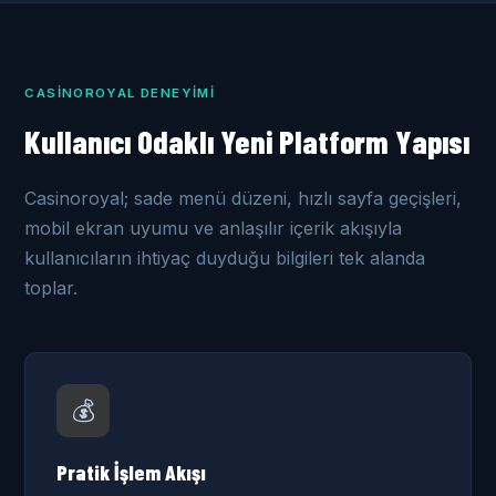
CASINOROYAL DENEYIMI
Kullanıcı Odaklı Yeni Platform Yapısı
Casinoroyal; sade menü düzeni, hızlı sayfa geçişleri,
mobil ekran uyumu ve anlaşılır içerik akışıyla
kullanıcıların ihtiyaç duyduğu bilgileri tek alanda
toplar.
💰
Pratik İşlem Akışı