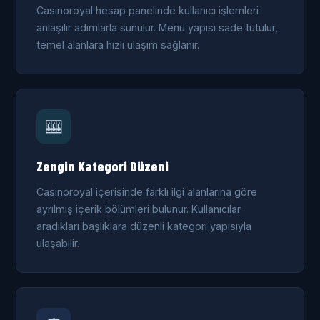
Casinoroyal hesap panelinde kullanıcı işlemleri
anlaşılır adımlarla sunulur. Menü yapısı sade tutulur,
temel alanlara hızlı ulaşım sağlanır.
🎰
Zengin Kategori Düzeni
Casinoroyal içerisinde farklı ilgi alanlarına göre
ayrılmış içerik bölümleri bulunur. Kullanıcılar
aradıkları başlıklara düzenli kategori yapısıyla
ulaşabilir.