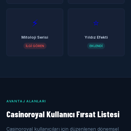
⚡
⭐
Mitoloji Serisi
Yıldız Efekti
İLGİ GÖREN
EKLENDİ
AVANTAJ ALANLARI
Casinoroyal Kullanıcı Fırsat Listesi
Casinoroyal kullanıcıları için düzenlenen dönemsel