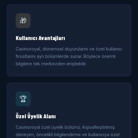
🎁
Kullanıcı Avantajları
Casinoroyal, dönemsel duyurularını ve özel kullanıcı
fırsatlarını ayrı bölümlerde sunar. Böylece önemli
bilgilere tek merkezden erişilebilir.
🏆
Özel Üyelik Alanı
Casinoroyal özel üyelik bölümü; kişiselleştirilmiş
deneyim, öncelikli bilgilendirme ve kullanıcıya özel