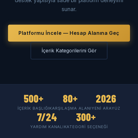
destek yapısıyla sade bir platform deneyimi
sunar.
Platformu İncele — Hesap Alanına Geç
İçerik Kategorilerini Gör
500+
80+
2026
İÇERIK BAŞLIĞI
KARŞILAŞMA ALANI
YENI ARAYÜZ
7/24
300+
YARDIM KANALI
KATEGORI SEÇENEĞI