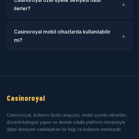
Casinoroyal özel üyelik seviyesi nasıl
ilerler?
Casinoroyal mobil cihazlarda kullanılabilir
mi?
Casinoroyal
Casinoroyal, kullanıcı dostu arayüzü, mobil uyumlu ekranları,
düzenli kategori yapısı ve destek odaklı platform mimarisiyle
dijital deneyimi sadeleştiren bir bilgi ve kullanım merkezidir.