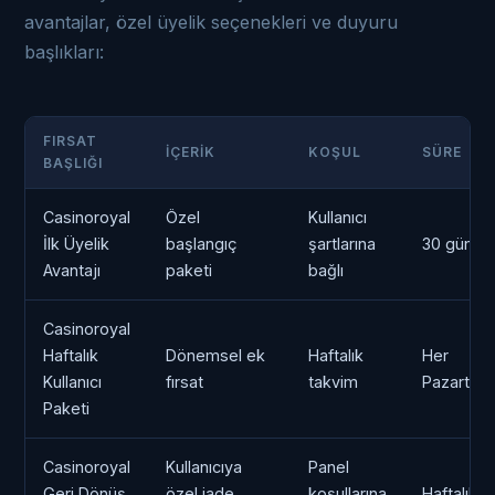
avantajlar, özel üyelik seçenekleri ve duyuru
başlıkları:
FIRSAT
İÇERIK
KOŞUL
SÜRE
BAŞLIĞI
Casinoroyal
Özel
Kullanıcı
İlk Üyelik
başlangıç
şartlarına
30 gün
Avantajı
paketi
bağlı
Casinoroyal
Haftalık
Dönemsel ek
Haftalık
Her
Kullanıcı
fırsat
takvim
Pazartesi
Paketi
Casinoroyal
Kullanıcıya
Panel
Geri Dönüş
özel iade
koşullarına
Haftalık