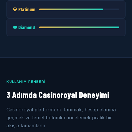
💎 Platinum
👑 Diamond
KULLANIM REHBERI
3 Adımda Casinoroyal Deneyimi
Casinoroyal platformunu tanımak, hesap alanına
geçmek ve temel bölümleri incelemek pratik bir
akışla tamamlanır.