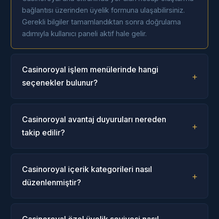
bağlantısı üzerinden üyelik formuna ulaşabilirsiniz.
Gerekli bilgiler tamamlandıktan sonra doğrulama
adımıyla kullanıcı paneli aktif hale gelir.
Casinoroyal işlem menülerinde hangi
seçenekler bulunur?
Casinoroyal avantaj duyuruları nereden
takip edilir?
Casinoroyal içerik kategorileri nasıl
düzenlenmiştir?