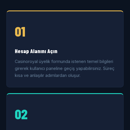
01
Hesap Alanını Açın
Casinoroyal üyelik formunda istenen temel bilgileri
girerek kullanıcı paneline geçiş yapabilirsiniz. Süreç
kısa ve anlaşılır adımlardan oluşur.
02