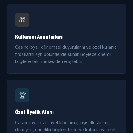
🎁
Kullanıcı Avantajları
Casinoroyal, dönemsel duyurularını ve özel kullanıcı
fırsatlarını ayrı bölümlerde sunar. Böylece önemli
bilgilere tek merkezden erişilebilir.
🏆
Özel Üyelik Alanı
Casinoroyal özel üyelik bölümü; kişiselleştirilmiş
deneyim, öncelikli bilgilendirme ve kullanıcıya özel