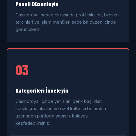
Paneli Düzenleyin
Casinoroyal hesap ekranında profil bilgileri, bildirim
tercihleri ve işlem menüleri sade bir düzen içinde
görüntülenir.
03
Kategorileri İnceleyin
Casinoroyal içinde yer alan içerik başlıkları,
karşılaşma alanları ve özel kullanıcı bölümleri
üzerinden platform yapısını kolayca
keşfedebilirsiniz.