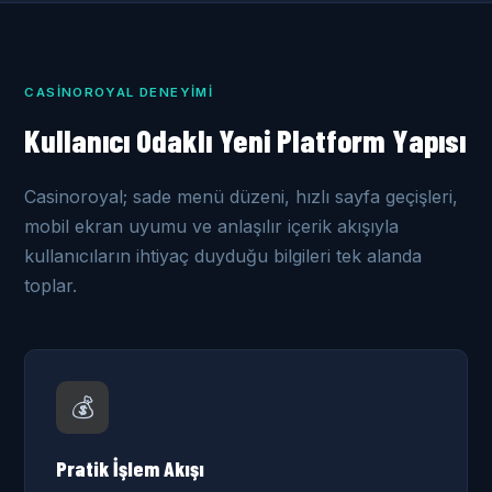
CASINOROYAL DENEYIMI
Kullanıcı Odaklı Yeni Platform Yapısı
Casinoroyal; sade menü düzeni, hızlı sayfa geçişleri,
mobil ekran uyumu ve anlaşılır içerik akışıyla
kullanıcıların ihtiyaç duyduğu bilgileri tek alanda
toplar.
💰
Pratik İşlem Akışı