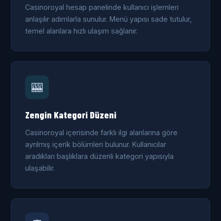
Casinoroyal hesap panelinde kullanıcı işlemleri
anlaşılır adımlarla sunulur. Menü yapısı sade tutulur,
temel alanlara hızlı ulaşım sağlanır.
🎰
Zengin Kategori Düzeni
Casinoroyal içerisinde farklı ilgi alanlarına göre
ayrılmış içerik bölümleri bulunur. Kullanıcılar
aradıkları başlıklara düzenli kategori yapısıyla
ulaşabilir.