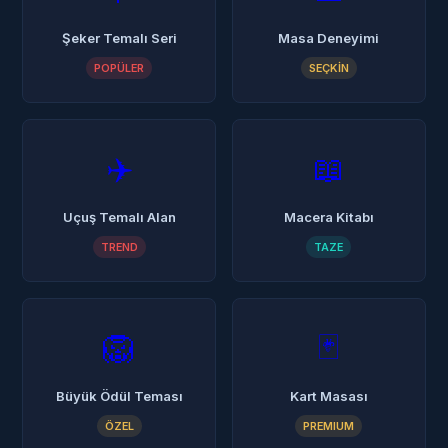
Şeker Temalı Seri
Masa Deneyimi
POPÜLER
SEÇKİN
✈️
📖
Uçuş Temalı Alan
Macera Kitabı
TREND
TAZE
🦁
🃏
Büyük Ödül Teması
Kart Masası
ÖZEL
PREMIUM