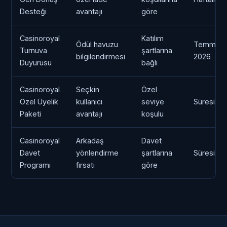
Desteği
avantajı
göre
Casinoroyal
Katılım
Ödül havuzu
Temmuz
Turnuva
şartlarına
bilgilendirmesi
2026
Duyurusu
bağlı
Casinoroyal
Seçkin
Özel
Özel Üyelik
kullanıcı
seviye
Süresiz
Paketi
avantajı
koşulu
Casinoroyal
Arkadaş
Davet
Davet
yönlendirme
şartlarına
Süresiz
Programı
fırsatı
göre