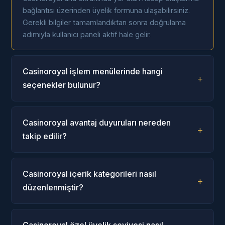
bağlantısı üzerinden üyelik formuna ulaşabilirsiniz.
Gerekli bilgiler tamamlandıktan sonra doğrulama
adımıyla kullanıcı paneli aktif hale gelir.
Casinoroyal işlem menülerinde hangi
seçenekler bulunur?
Casinoroyal avantaj duyuruları nereden
takip edilir?
Casinoroyal içerik kategorileri nasıl
düzenlenmiştir?