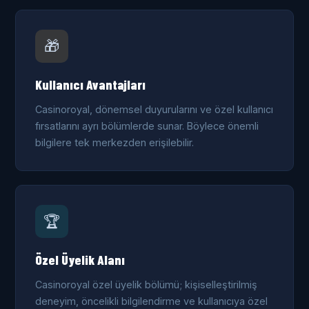
🎁
Kullanıcı Avantajları
Casinoroyal, dönemsel duyurularını ve özel kullanıcı
fırsatlarını ayrı bölümlerde sunar. Böylece önemli
bilgilere tek merkezden erişilebilir.
🏆
Özel Üyelik Alanı
Casinoroyal özel üyelik bölümü; kişiselleştirilmiş
deneyim, öncelikli bilgilendirme ve kullanıcıya özel