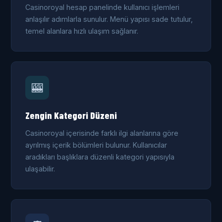
Casinoroyal hesap panelinde kullanıcı işlemleri
anlaşılır adımlarla sunulur. Menü yapısı sade tutulur,
temel alanlara hızlı ulaşım sağlanır.
🎰
Zengin Kategori Düzeni
Casinoroyal içerisinde farklı ilgi alanlarına göre
ayrılmış içerik bölümleri bulunur. Kullanıcılar
aradıkları başlıklara düzenli kategori yapısıyla
ulaşabilir.