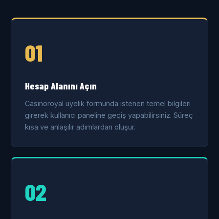
01
Hesap Alanını Açın
Casinoroyal üyelik formunda istenen temel bilgileri
girerek kullanıcı paneline geçiş yapabilirsiniz. Süreç
kısa ve anlaşılır adımlardan oluşur.
02