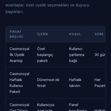
avantajlar, özel üyelik seçenekleri ve duyuru
başlıkları:
FIRSAT
İÇERIK
KOŞUL
SÜRE
BAŞLIĞI
Casinoroyal
Özel
Kullanıcı
İlk Üyelik
başlangıç
şartlarına
30 gün
Avantajı
paketi
bağlı
Casinoroyal
Haftalık
Dönemsel ek
Haftalık
Her
Kullanıcı
fırsat
takvim
Pazartesi
Paketi
Casinoroyal
Kullanıcıya
Panel
Geri Dönüş
özel iade
koşullarına
Haftalık