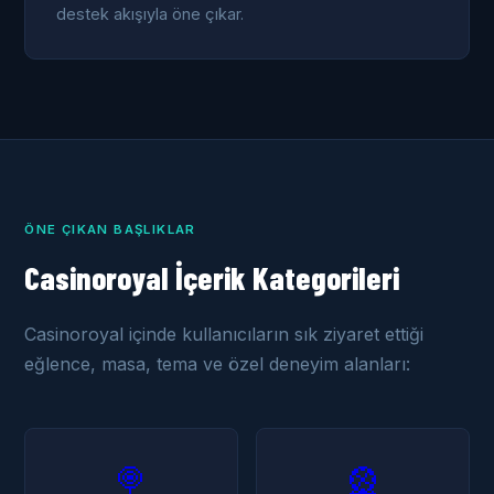
destek akışıyla öne çıkar.
ÖNE ÇIKAN BAŞLIKLAR
Casinoroyal İçerik Kategorileri
Casinoroyal içinde kullanıcıların sık ziyaret ettiği
eğlence, masa, tema ve özel deneyim alanları:
🍭
🎡