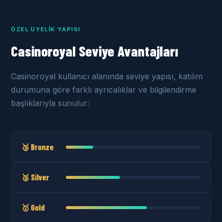
ÖZEL ÜYELIK YAPISI
Casinoroyal Seviye Avantajları
Casinoroyal kullanıcı alanında seviye yapısı, katılım
durumuna göre farklı ayrıcalıklar ve bilgilendirme
başlıklarıyla sunulur:
🥉 Bronze
🥈 Silver
🥇 Gold