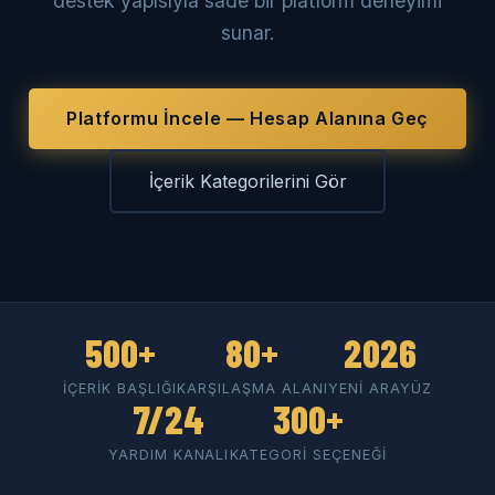
destek yapısıyla sade bir platform deneyimi
sunar.
Platformu İncele — Hesap Alanına Geç
İçerik Kategorilerini Gör
500+
80+
2026
İÇERIK BAŞLIĞI
KARŞILAŞMA ALANI
YENI ARAYÜZ
7/24
300+
YARDIM KANALI
KATEGORI SEÇENEĞI