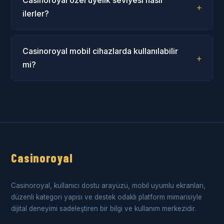
Casinoroyal özel üyelik seviyesi nasıl
ilerler?
Casinoroyal mobil cihazlarda kullanılabilir
mi?
Casinoroyal
Casinoroyal, kullanıcı dostu arayüzü, mobil uyumlu ekranları,
düzenli kategori yapısı ve destek odaklı platform mimarisiyle
dijital deneyimi sadeleştiren bir bilgi ve kullanım merkezidir.