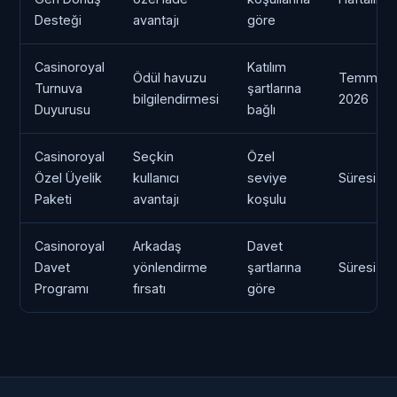
Desteği
avantajı
göre
Casinoroyal
Katılım
Ödül havuzu
Temmuz
Turnuva
şartlarına
bilgilendirmesi
2026
Duyurusu
bağlı
Casinoroyal
Seçkin
Özel
Özel Üyelik
kullanıcı
seviye
Süresiz
Paketi
avantajı
koşulu
Casinoroyal
Arkadaş
Davet
Davet
yönlendirme
şartlarına
Süresiz
Programı
fırsatı
göre