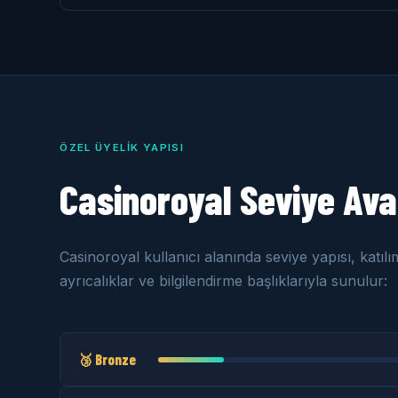
ÖZEL ÜYELIK YAPISI
Casinoroyal Seviye Ava
Casinoroyal kullanıcı alanında seviye yapısı, katı
ayrıcalıklar ve bilgilendirme başlıklarıyla sunulur:
🥉 Bronze