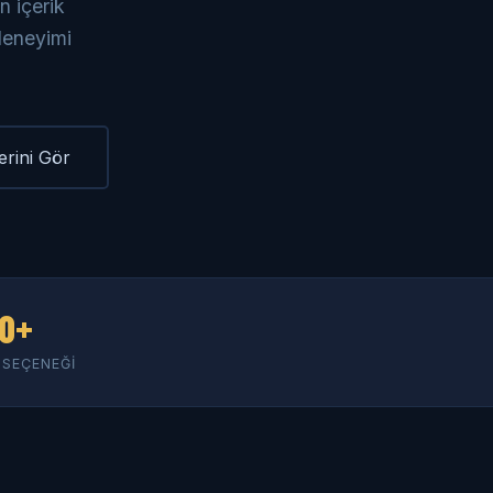
n içerik
 deneyimi
erini Gör
0+
 SEÇENEĞI