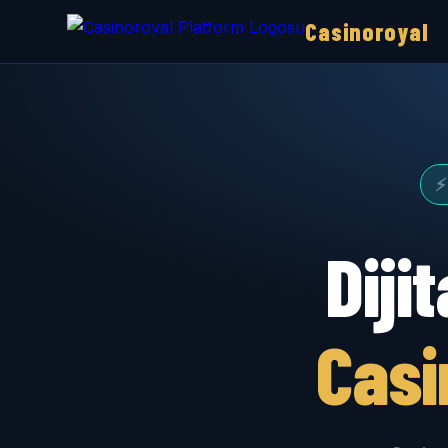
Casinoroyal
⚡
Diji
Casi