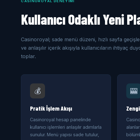
CASINOROYAL DENEYIMI
Kullanıcı Odaklı Yeni P
Casinoroyal; sade menü düzeni, hızlı sayfa geçişl
ve anlaşılır içerik akışıyla kullanıcıların ihtiyaç du
toplar.
💰
🎰
Pratik İşlem Akışı
Zengi
Casinoroyal hesap panelinde
Casinor
kullanıcı işlemleri anlaşılır adımlarla
alanlar
sunulur. Menü yapısı sade tutulur,
bölümle