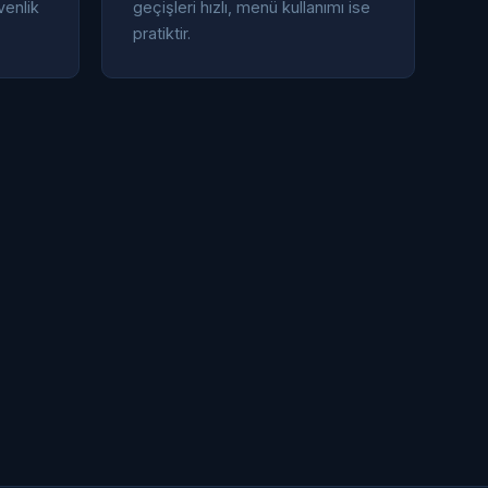
venlik
geçişleri hızlı, menü kullanımı ise
pratiktir.