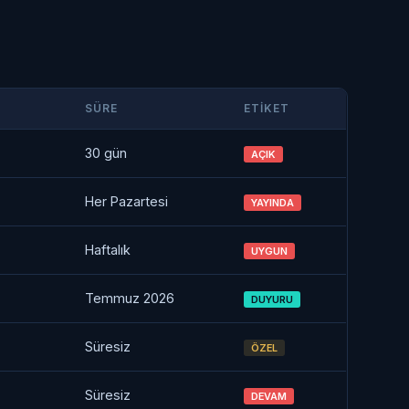
SÜRE
ETIKET
30 gün
AÇIK
Her Pazartesi
YAYINDA
Haftalık
UYGUN
Temmuz 2026
DUYURU
Süresiz
ÖZEL
Süresiz
DEVAM