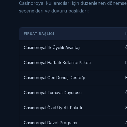
Casinoroyal kullanıcıları için düzenlenen dönemsel
seçenekleri ve duyuru başlıkları:
FIRSAT BAŞLIĞI
Casinoroyal İlk Üyelik Avantajı
Casinoroyal Haftalık Kullanıcı Paketi
Casinoroyal Geri Dönüş Desteği
Casinoroyal Turnuva Duyurusu
Casinoroyal Özel Üyelik Paketi
Casinoroyal Davet Programı