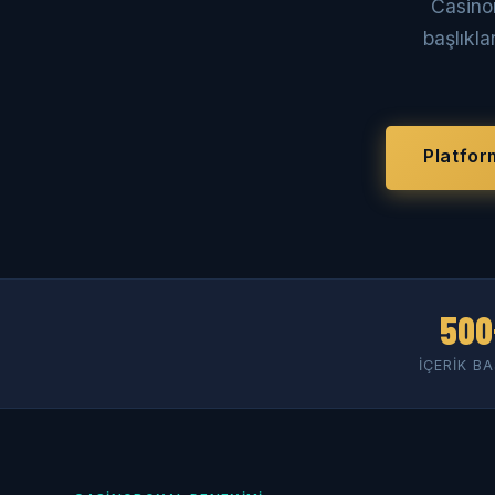
Casinor
başlıkla
Platfor
500
İÇERIK BA