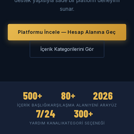
destek yapısıyla sade bir platform deneyimi
sunar.
Platformu İncele — Hesap Alanına Geç
İçerik Kategorilerini Gör
500+
80+
2026
İÇERIK BAŞLIĞI
KARŞILAŞMA ALANI
YENI ARAYÜZ
7/24
300+
YARDIM KANALI
KATEGORI SEÇENEĞI