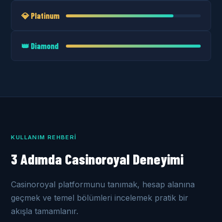
💎 Platinum
👑 Diamond
KULLANIM REHBERI
3 Adımda Casinoroyal Deneyimi
Casinoroyal platformunu tanımak, hesap alanına
geçmek ve temel bölümleri incelemek pratik bir
akışla tamamlanır.