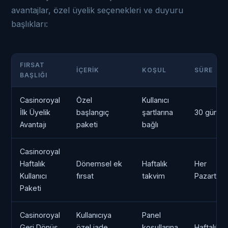
avantajlar, özel üyelik seçenekleri ve duyuru
başlıkları:
FIRSAT
İÇERIK
KOŞUL
SÜRE
BAŞLIĞI
Casinoroyal
Özel
Kullanıcı
İlk Üyelik
başlangıç
şartlarına
30 gün
Avantajı
paketi
bağlı
Casinoroyal
Haftalık
Dönemsel ek
Haftalık
Her
Kullanıcı
fırsat
takvim
Pazartesi
Paketi
Casinoroyal
Kullanıcıya
Panel
Geri Dönüş
özel iade
koşullarına
Haftalık