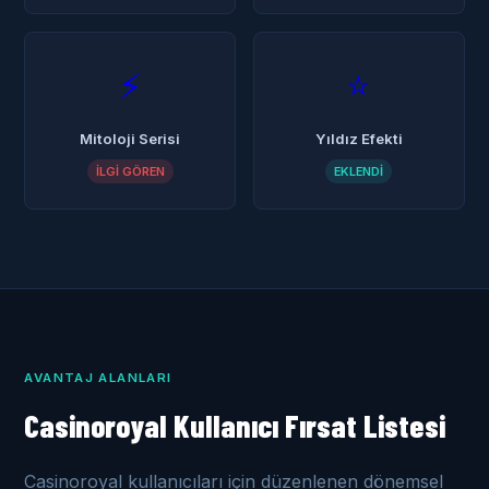
⚡
⭐
Mitoloji Serisi
Yıldız Efekti
İLGİ GÖREN
EKLENDİ
AVANTAJ ALANLARI
Casinoroyal Kullanıcı Fırsat Listesi
Casinoroyal kullanıcıları için düzenlenen dönemsel