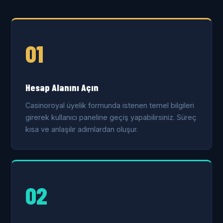
01
Hesap Alanını Açın
Casinoroyal üyelik formunda istenen temel bilgileri
girerek kullanıcı paneline geçiş yapabilirsiniz. Süreç
kısa ve anlaşılır adımlardan oluşur.
02