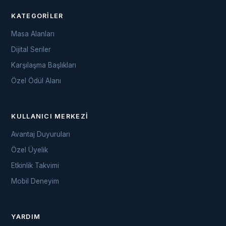
KATEGORILER
Masa Alanları
Dijital Seriler
Karşılaşma Başlıkları
Özel Ödül Alanı
KULLANICI MERKEZI
Avantaj Duyuruları
Özel Üyelik
Etkinlik Takvimi
Mobil Deneyim
YARDIM