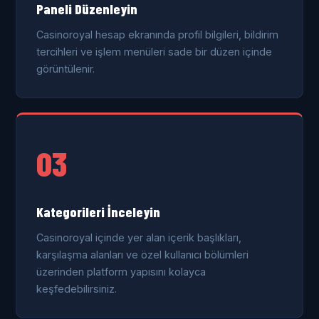
Paneli Düzenleyin
Casinoroyal hesap ekranında profil bilgileri, bildirim
tercihleri ve işlem menüleri sade bir düzen içinde
görüntülenir.
03
Kategorileri İnceleyin
Casinoroyal içinde yer alan içerik başlıkları,
karşılaşma alanları ve özel kullanıcı bölümleri
üzerinden platform yapısını kolayca
keşfedebilirsiniz.