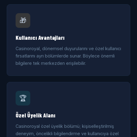
🎁
Kullanıcı Avantajları
Casinoroyal, dönemsel duyurularını ve özel kullanıcı
fırsatlarını ayrı bölümlerde sunar. Böylece önemli
bilgilere tek merkezden erişilebilir.
🏆
Özel Üyelik Alanı
Casinoroyal özel üyelik bölümü; kişiselleştirilmiş
deneyim, öncelikli bilgilendirme ve kullanıcıya özel