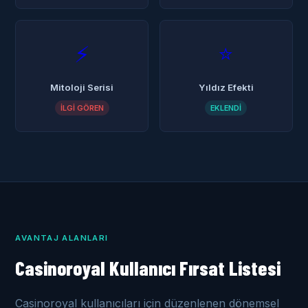
⚡
⭐
Mitoloji Serisi
Yıldız Efekti
İLGİ GÖREN
EKLENDİ
AVANTAJ ALANLARI
Casinoroyal Kullanıcı Fırsat Listesi
Casinoroyal kullanıcıları için düzenlenen dönemsel