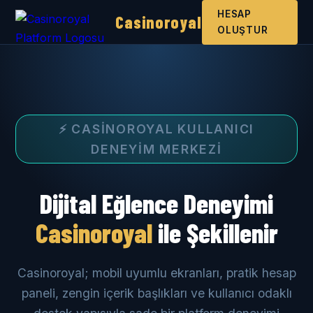
HESAP
Casinoroyal
OLUŞTUR
⚡ CASINOROYAL KULLANICI
DENEYIM MERKEZI
Dijital Eğlence Deneyimi
Casinoroyal
ile Şekillenir
Casinoroyal; mobil uyumlu ekranları, pratik hesap
paneli, zengin içerik başlıkları ve kullanıcı odaklı