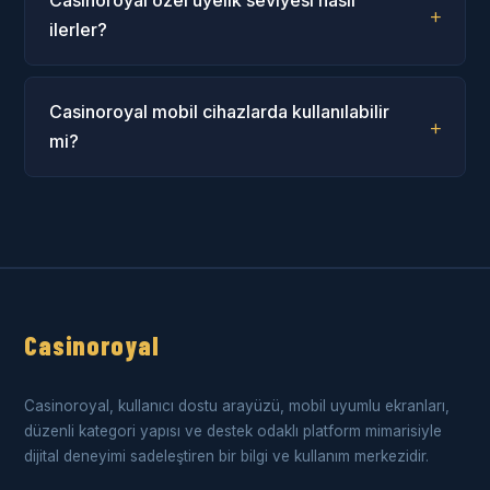
Casinoroyal özel üyelik seviyesi nasıl
ilerler?
Casinoroyal mobil cihazlarda kullanılabilir
mi?
Casinoroyal
Casinoroyal, kullanıcı dostu arayüzü, mobil uyumlu ekranları,
düzenli kategori yapısı ve destek odaklı platform mimarisiyle
dijital deneyimi sadeleştiren bir bilgi ve kullanım merkezidir.