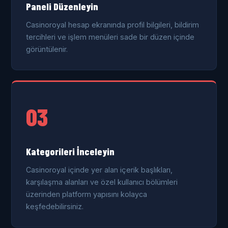
Paneli Düzenleyin
Casinoroyal hesap ekranında profil bilgileri, bildirim
tercihleri ve işlem menüleri sade bir düzen içinde
görüntülenir.
03
Kategorileri İnceleyin
Casinoroyal içinde yer alan içerik başlıkları,
karşılaşma alanları ve özel kullanıcı bölümleri
üzerinden platform yapısını kolayca
keşfedebilirsiniz.