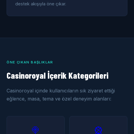
destek akışıyla öne çıkar.
ÖNE ÇIKAN BAŞLIKLAR
Casinoroyal İçerik Kategorileri
Casinoroyal içinde kullanıcıların sık ziyaret ettiği
eğlence, masa, tema ve özel deneyim alanları:
🍭
🎡