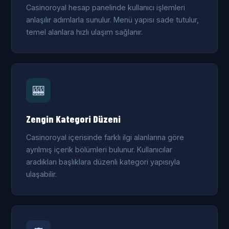
Casinoroyal hesap panelinde kullanıcı işlemleri
anlaşılır adımlarla sunulur. Menü yapısı sade tutulur,
temel alanlara hızlı ulaşım sağlanır.
🎰
Zengin Kategori Düzeni
Casinoroyal içerisinde farklı ilgi alanlarına göre
ayrılmış içerik bölümleri bulunur. Kullanıcılar
aradıkları başlıklara düzenli kategori yapısıyla
ulaşabilir.