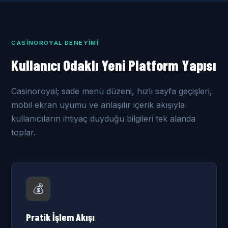
CASINOROYAL DENEYIMI
Kullanıcı Odaklı Yeni Platform Yapısı
Casinoroyal; sade menü düzeni, hızlı sayfa geçişleri,
mobil ekran uyumu ve anlaşılır içerik akışıyla
kullanıcıların ihtiyaç duyduğu bilgileri tek alanda
toplar.
💰
Pratik İşlem Akışı