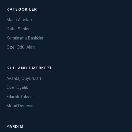
KATEGORILER
Masa Alanları
Dijital Seriler
Karşılaşma Başlıkları
Özel Ödül Alanı
KULLANICI MERKEZI
Avantaj Duyuruları
Özel Üyelik
Etkinlik Takvimi
Mobil Deneyim
YARDIM