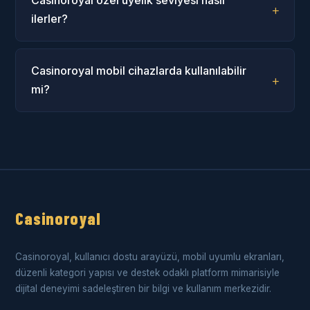
Casinoroyal özel üyelik seviyesi nasıl
ilerler?
Casinoroyal mobil cihazlarda kullanılabilir
mi?
Casinoroyal
Casinoroyal, kullanıcı dostu arayüzü, mobil uyumlu ekranları,
düzenli kategori yapısı ve destek odaklı platform mimarisiyle
dijital deneyimi sadeleştiren bir bilgi ve kullanım merkezidir.