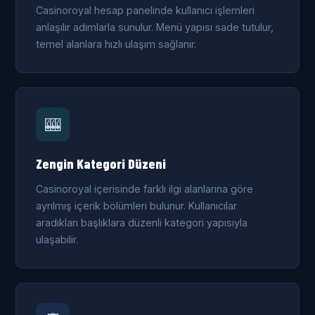
Casinoroyal hesap panelinde kullanıcı işlemleri
anlaşılır adımlarla sunulur. Menü yapısı sade tutulur,
temel alanlara hızlı ulaşım sağlanır.
🎰
Zengin Kategori Düzeni
Casinoroyal içerisinde farklı ilgi alanlarına göre
ayrılmış içerik bölümleri bulunur. Kullanıcılar
aradıkları başlıklara düzenli kategori yapısıyla
ulaşabilir.