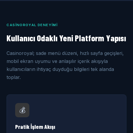
CASINOROYAL DENEYIMI
Kullanıcı Odaklı Yeni Platform Yapısı
Casinoroyal; sade menü düzeni, hızlı sayfa geçişleri,
mobil ekran uyumu ve anlaşılır içerik akışıyla
kullanıcıların ihtiyaç duyduğu bilgileri tek alanda
toplar.
💰
Pratik İşlem Akışı