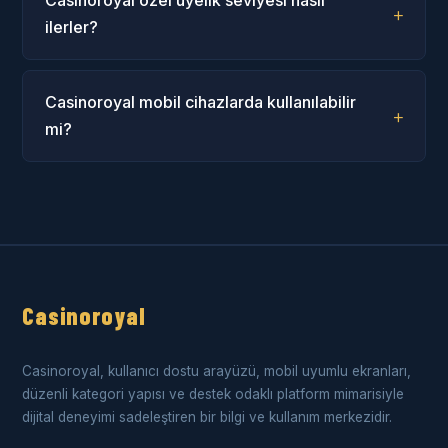
Casinoroyal özel üyelik seviyesi nasıl
ilerler?
Casinoroyal mobil cihazlarda kullanılabilir
mi?
Casinoroyal
Casinoroyal, kullanıcı dostu arayüzü, mobil uyumlu ekranları,
düzenli kategori yapısı ve destek odaklı platform mimarisiyle
dijital deneyimi sadeleştiren bir bilgi ve kullanım merkezidir.