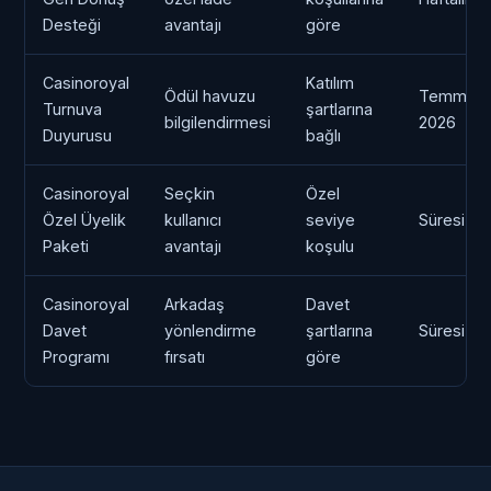
Desteği
avantajı
göre
Casinoroyal
Katılım
Ödül havuzu
Temmuz
Turnuva
şartlarına
bilgilendirmesi
2026
Duyurusu
bağlı
Casinoroyal
Seçkin
Özel
Özel Üyelik
kullanıcı
seviye
Süresiz
Paketi
avantajı
koşulu
Casinoroyal
Arkadaş
Davet
Davet
yönlendirme
şartlarına
Süresiz
Programı
fırsatı
göre