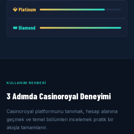
💎 Platinum
👑 Diamond
KULLANIM REHBERI
3 Adımda Casinoroyal Deneyimi
Casinoroyal platformunu tanımak, hesap alanına
geçmek ve temel bölümleri incelemek pratik bir
akışla tamamlanır.