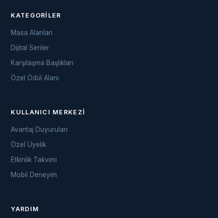
KATEGORILER
Masa Alanları
Dijital Seriler
Karşılaşma Başlıkları
Özel Ödül Alanı
KULLANICI MERKEZI
Avantaj Duyuruları
Özel Üyelik
Etkinlik Takvimi
Mobil Deneyim
YARDIM