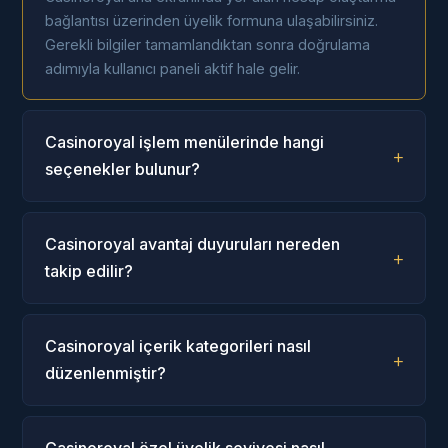
bağlantısı üzerinden üyelik formuna ulaşabilirsiniz.
Gerekli bilgiler tamamlandıktan sonra doğrulama
adımıyla kullanıcı paneli aktif hale gelir.
Casinoroyal işlem menülerinde hangi
seçenekler bulunur?
Casinoroyal avantaj duyuruları nereden
takip edilir?
Casinoroyal içerik kategorileri nasıl
düzenlenmiştir?