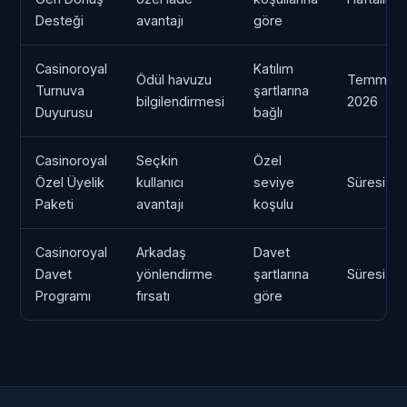
Desteği
avantajı
göre
Casinoroyal
Katılım
Ödül havuzu
Temmuz
Turnuva
şartlarına
bilgilendirmesi
2026
Duyurusu
bağlı
Casinoroyal
Seçkin
Özel
Özel Üyelik
kullanıcı
seviye
Süresiz
Paketi
avantajı
koşulu
Casinoroyal
Arkadaş
Davet
Davet
yönlendirme
şartlarına
Süresiz
Programı
fırsatı
göre