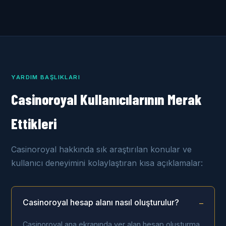
YARDIM BAŞLIKLARI
Casinoroyal Kullanıcılarının Merak
Ettikleri
Casinoroyal hakkında sık araştırılan konular ve
kullanıcı deneyimini kolaylaştıran kısa açıklamalar:
Casinoroyal hesap alanı nasıl oluşturulur?
Casinoroyal ana ekranında yer alan hesap oluşturma