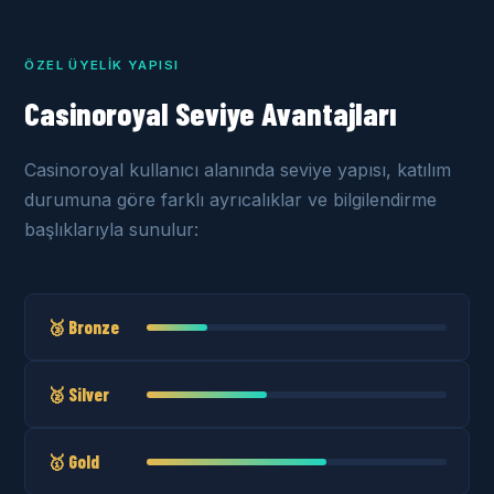
ÖZEL ÜYELIK YAPISI
Casinoroyal Seviye Avantajları
Casinoroyal kullanıcı alanında seviye yapısı, katılım
durumuna göre farklı ayrıcalıklar ve bilgilendirme
başlıklarıyla sunulur:
🥉 Bronze
🥈 Silver
🥇 Gold