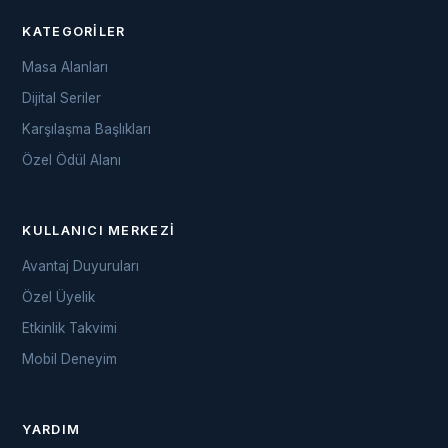
KATEGORILER
Masa Alanları
Dijital Seriler
Karşılaşma Başlıkları
Özel Ödül Alanı
KULLANICI MERKEZI
Avantaj Duyuruları
Özel Üyelik
Etkinlik Takvimi
Mobil Deneyim
YARDIM