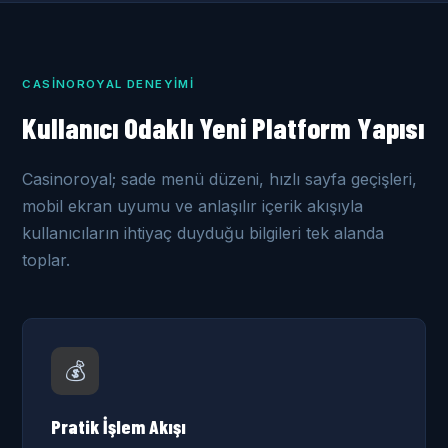
CASINOROYAL DENEYIMI
Kullanıcı Odaklı Yeni Platform Yapısı
Casinoroyal; sade menü düzeni, hızlı sayfa geçişleri,
mobil ekran uyumu ve anlaşılır içerik akışıyla
kullanıcıların ihtiyaç duyduğu bilgileri tek alanda
toplar.
💰
Pratik İşlem Akışı