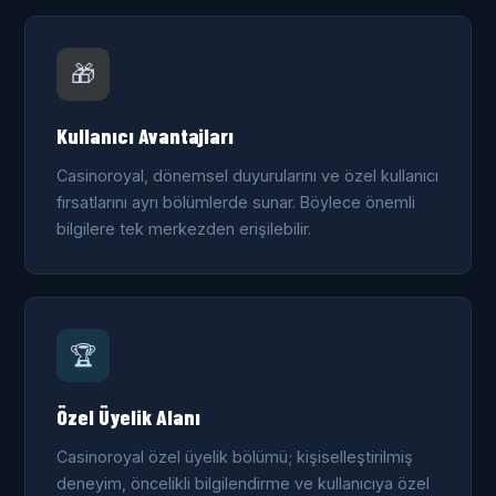
🎁
Kullanıcı Avantajları
Casinoroyal, dönemsel duyurularını ve özel kullanıcı
fırsatlarını ayrı bölümlerde sunar. Böylece önemli
bilgilere tek merkezden erişilebilir.
🏆
Özel Üyelik Alanı
Casinoroyal özel üyelik bölümü; kişiselleştirilmiş
deneyim, öncelikli bilgilendirme ve kullanıcıya özel