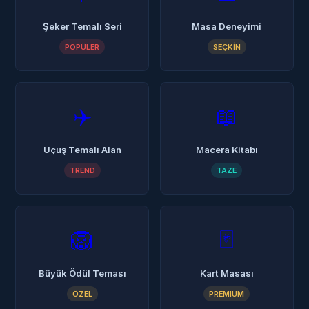
Şeker Temalı Seri
Masa Deneyimi
POPÜLER
SEÇKİN
✈️
📖
Uçuş Temalı Alan
Macera Kitabı
TREND
TAZE
🦁
🃏
Büyük Ödül Teması
Kart Masası
ÖZEL
PREMIUM