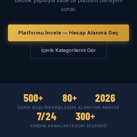
destek yapısıyla sade bir platform deneyimi
sunar.
Platformu İncele — Hesap Alanına Geç
İçerik Kategorilerini Gör
500+
80+
2026
İÇERIK BAŞLIĞI
KARŞILAŞMA ALANI
YENI ARAYÜZ
7/24
300+
YARDIM KANALI
KATEGORI SEÇENEĞI