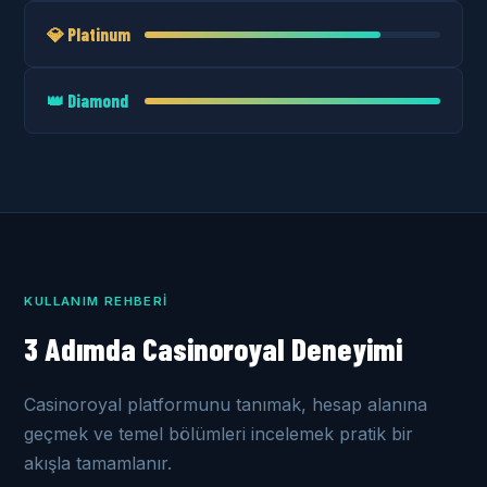
💎 Platinum
👑 Diamond
KULLANIM REHBERI
3 Adımda Casinoroyal Deneyimi
Casinoroyal platformunu tanımak, hesap alanına
geçmek ve temel bölümleri incelemek pratik bir
akışla tamamlanır.