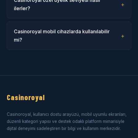
Casinoroyal özel üyelik seviyesi nasıl
ilerler?
Casinoroyal mobil cihazlarda kullanılabilir
mi?
Casinoroyal
Casinoroyal, kullanıcı dostu arayüzü, mobil uyumlu ekranları,
düzenli kategori yapısı ve destek odaklı platform mimarisiyle
dijital deneyimi sadeleştiren bir bilgi ve kullanım merkezidir.