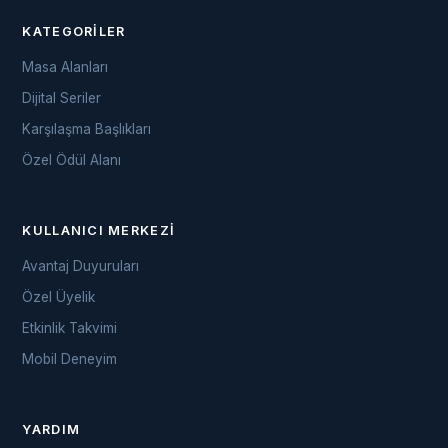
KATEGORILER
Masa Alanları
Dijital Seriler
Karşılaşma Başlıkları
Özel Ödül Alanı
KULLANICI MERKEZI
Avantaj Duyuruları
Özel Üyelik
Etkinlik Takvimi
Mobil Deneyim
YARDIM