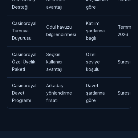
Desteği
avantajı
göre
Casinoroyal
Katılım
Ödül havuzu
Temmuz
Turnuva
şartlarına
bilgilendirmesi
2026
Duyurusu
bağlı
Casinoroyal
Seçkin
Özel
Özel Üyelik
kullanıcı
seviye
Süresiz
Paketi
avantajı
koşulu
Casinoroyal
Arkadaş
Davet
Davet
yönlendirme
şartlarına
Süresiz
Programı
fırsatı
göre