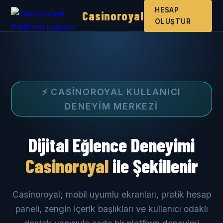
HESAP
Casinoroyal
OLUŞTUR
⚡ CASINOROYAL KULLANICI
DENEYIM MERKEZI
Dijital Eğlence Deneyimi
Casinoroyal
ile Şekillenir
Casinoroyal; mobil uyumlu ekranları, pratik hesap
paneli, zengin içerik başlıkları ve kullanıcı odaklı