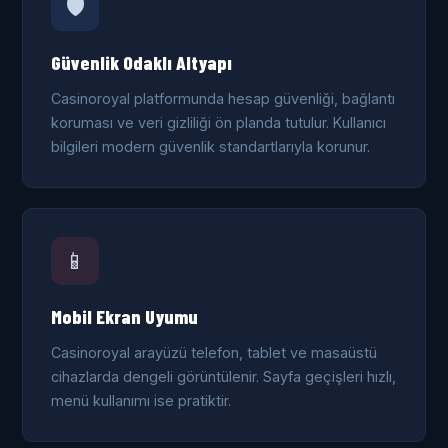
🛡️
Güvenlik Odaklı Altyapı
Casinoroyal platformunda hesap güvenliği, bağlantı
koruması ve veri gizliliği ön planda tutulur. Kullanıcı
bilgileri modern güvenlik standartlarıyla korunur.
📱
Mobil Ekran Uyumu
Casinoroyal arayüzü telefon, tablet ve masaüstü
cihazlarda dengeli görüntülenir. Sayfa geçişleri hızlı,
menü kullanımı ise pratiktir.