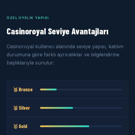
ÖZEL ÜYELIK YAPISI
Casinoroyal Seviye Avantajları
Casinoroyal kullanıcı alanında seviye yapısı, katılım
durumuna göre farklı ayrıcalıklar ve bilgilendirme
başlıklarıyla sunulur:
🥉 Bronze
🥈 Silver
🥇 Gold