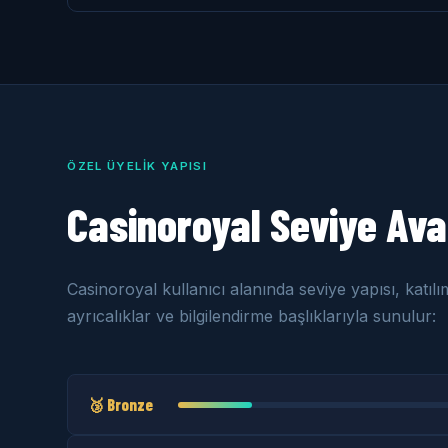
ÖZEL ÜYELIK YAPISI
Casinoroyal Seviye Ava
Casinoroyal kullanıcı alanında seviye yapısı, katı
ayrıcalıklar ve bilgilendirme başlıklarıyla sunulur:
🥉 Bronze