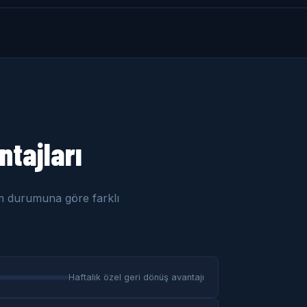
ntajları
lım durumuna göre farklı
Haftalık özel geri dönüş avantajı