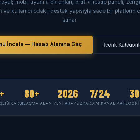
oyal; mobil uyumlu ekranları, pratik hesap paneli, zengi
rı ve kullanıcı odaklı destek yapısıyla sade bir platform
sunar.
mu İncele — Hesap Alanına Geç
İçerik Kategoril
+
80+
2026
7/24
30
ŞLIĞI
KARŞILAŞMA ALANI
YENI ARAYÜZ
YARDIM KANALI
KATEGORI