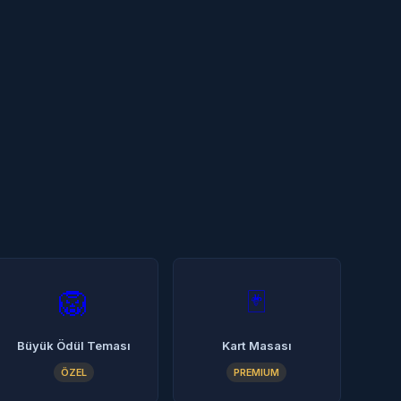
🦁
🃏
Büyük Ödül Teması
Kart Masası
ÖZEL
PREMIUM