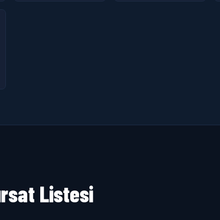
rsat Listesi