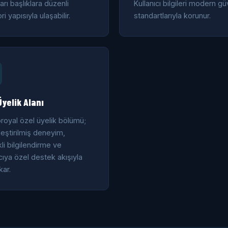
arı başlıklara düzenli
Kullanıcı bilgileri modern gü
i yapısıyla ulaşabilir.
standartlarıyla korunur.
Üyelik Alanı
royal özel üyelik bölümü;
lleştirilmiş deneyim,
kli bilgilendirme ve
ıcıya özel destek akışıyla
kar.