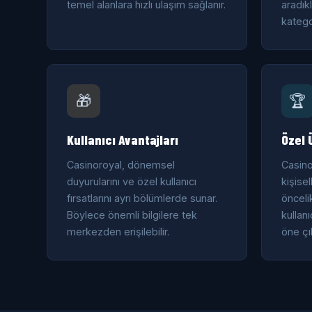
temel alanlara hızlı ulaşım sağlanır.
aradıkl
kategor
🎁
🏆
Kullanıcı Avantajları
Özel 
Casinoroyal, dönemsel
Casino
duyurularını ve özel kullanıcı
kişise
fırsatlarını ayrı bölümlerde sunar.
önceli
Böylece önemli bilgilere tek
kullan
merkezden erişilebilir.
öne çı