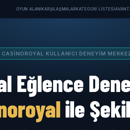
OYUN ALANI
KARŞILAŞMALAR
KATEGORI LISTESI
AVANT
 CASINOROYAL KULLANICI DENEYIM MERKE
tal Eğlence Den
noroyal
ile Şekil