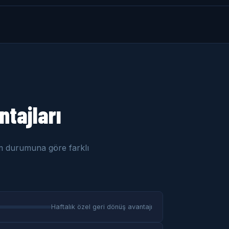
ntajları
lım durumuna göre farklı
Haftalık özel geri dönüş avantajı