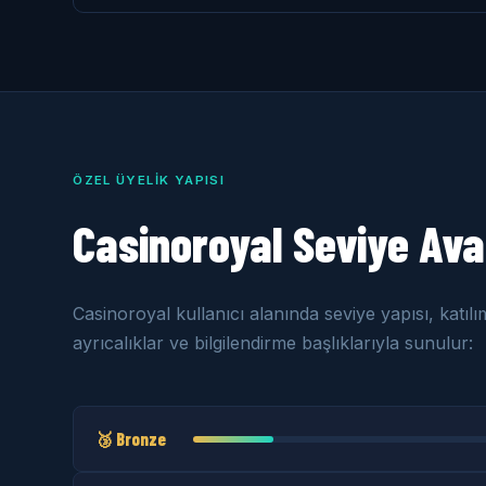
ÖZEL ÜYELIK YAPISI
Casinoroyal Seviye Ava
Casinoroyal kullanıcı alanında seviye yapısı, katı
ayrıcalıklar ve bilgilendirme başlıklarıyla sunulur:
🥉 Bronze