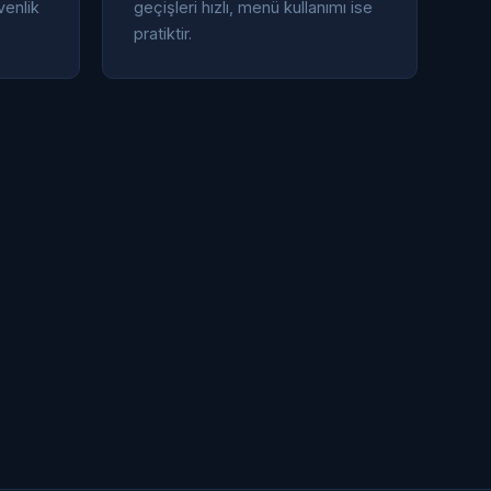
venlik
geçişleri hızlı, menü kullanımı ise
pratiktir.