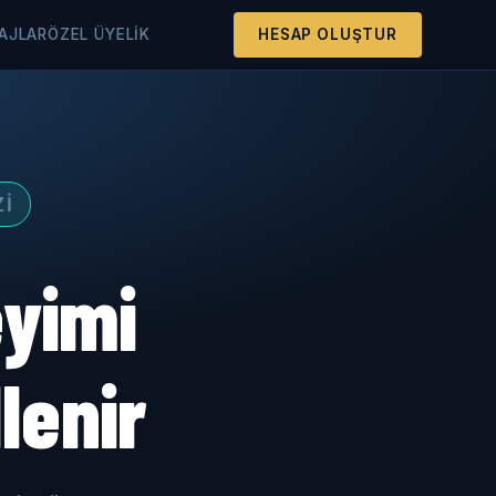
AJLAR
ÖZEL ÜYELIK
HESAP OLUŞTUR
ZI
eyimi
lenir