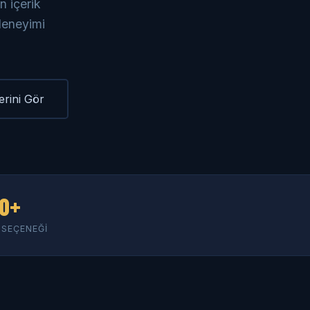
n içerik
 deneyimi
erini Gör
0+
 SEÇENEĞI