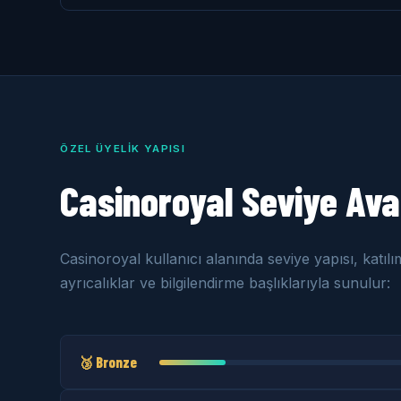
ÖZEL ÜYELIK YAPISI
Casinoroyal Seviye Ava
Casinoroyal kullanıcı alanında seviye yapısı, katı
ayrıcalıklar ve bilgilendirme başlıklarıyla sunulur:
🥉 Bronze