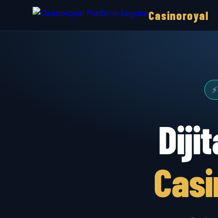
Casinoroyal
⚡
Diji
Casi