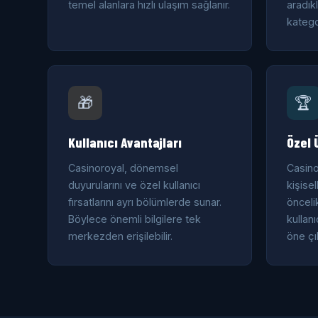
temel alanlara hızlı ulaşım sağlanır.
aradıkl
kategor
🎁
🏆
Kullanıcı Avantajları
Özel 
Casinoroyal, dönemsel
Casino
duyurularını ve özel kullanıcı
kişise
fırsatlarını ayrı bölümlerde sunar.
önceli
Böylece önemli bilgilere tek
kullan
merkezden erişilebilir.
öne çı