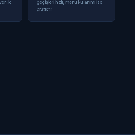
venlik
geçişleri hızlı, menü kullanımı ise
pratiktir.