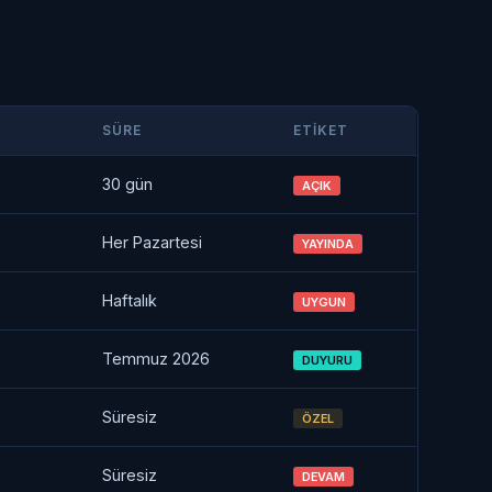
SÜRE
ETIKET
30 gün
AÇIK
Her Pazartesi
YAYINDA
Haftalık
UYGUN
Temmuz 2026
DUYURU
Süresiz
ÖZEL
Süresiz
DEVAM