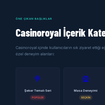
ÖNE ÇIKAN BAŞLIKLAR
Casinoroyal İçerik Kate
Casinoroyal içinde kullanıcıların sık ziyaret ettiği
özel deneyim alanları:
🍭
🎡
Şeker Temalı Seri
Masa Deneyimi
POPÜLER
SEÇKİN