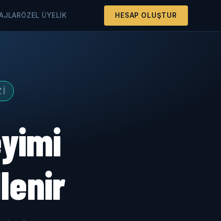
AJLAR
ÖZEL ÜYELIK
HESAP OLUŞTUR
ZI
eyimi
lenir