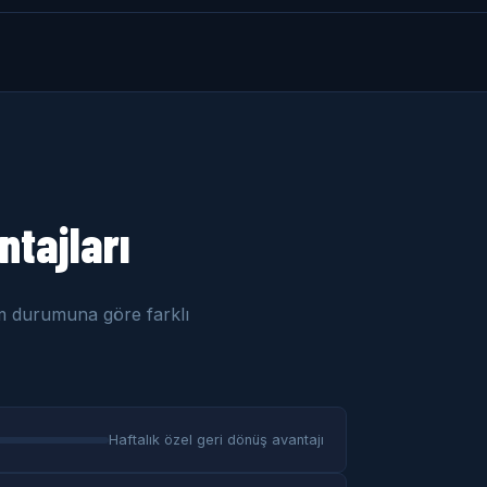
ntajları
lım durumuna göre farklı
Haftalık özel geri dönüş avantajı