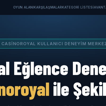
OYUN ALANI
KARŞILAŞMALAR
KATEGORI LISTESI
AVANT
 CASINOROYAL KULLANICI DENEYIM MERKE
tal Eğlence Den
noroyal
ile Şekil