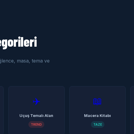
gorileri
 eğlence, masa, tema ve
✈️
📖
Uçuş Temalı Alan
Macera Kitabı
TREND
TAZE