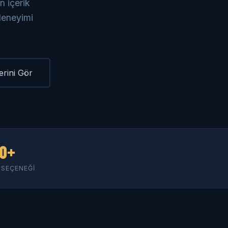
n içerik
 deneyimi
erini Gör
0+
 SEÇENEĞI