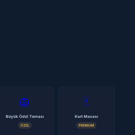
🦁
🃏
Büyük Ödül Teması
Kart Masası
ÖZEL
PREMIUM