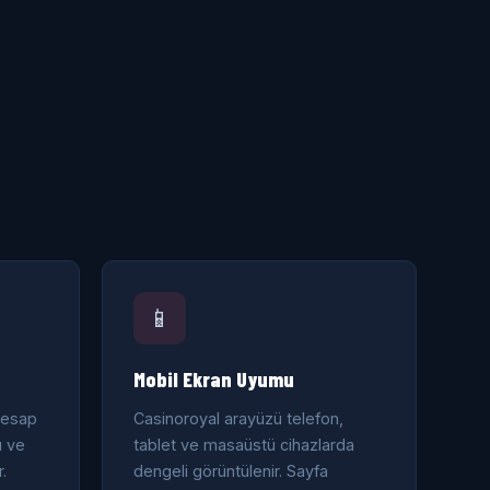
📱
Mobil Ekran Uyumu
hesap
Casinoroyal arayüzü telefon,
ı ve
tablet ve masaüstü cihazlarda
r.
dengeli görüntülenir. Sayfa