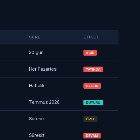
SÜRE
ETIKET
30 gün
AÇIK
Her Pazartesi
YAYINDA
Haftalık
UYGUN
Temmuz 2026
DUYURU
Süresiz
ÖZEL
Süresiz
DEVAM