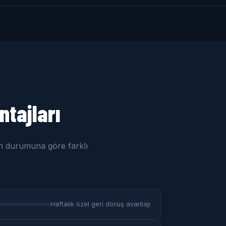
ntajları
lım durumuna göre farklı
Haftalık özel geri dönüş avantajı