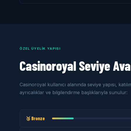
ÖZEL ÜYELIK YAPISI
Casinoroyal Seviye Ava
Casinoroyal kullanıcı alanında seviye yapısı, katı
ayrıcalıklar ve bilgilendirme başlıklarıyla sunulur:
🥉 Bronze